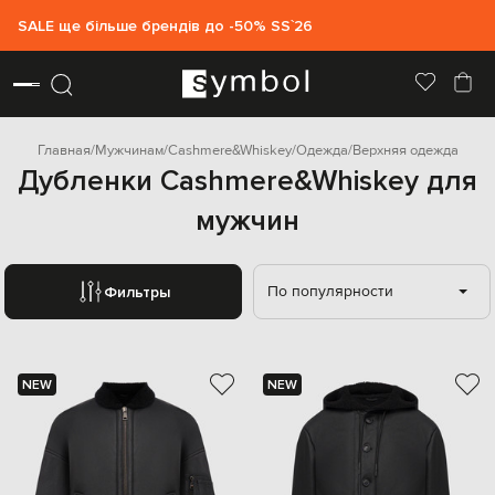
SALE ще більше брендів до -50% SS`26
Главная
Мужчинам
Cashmere&Whiskey
Одежда
Верхняя одежда
Дубленки Cashmere&Whiskey для
мужчин
По популярности
Фильтры
NEW
NEW