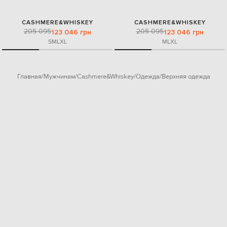
CASHMERE&WHISKEY
CASHMERE&WHISKEY
205 095
205 095
123 046 грн
123 046 грн
S
M
L
XL
M
L
XL
Главная
Мужчинам
Cashmere&Whiskey
Одежда
Верхняя одежда