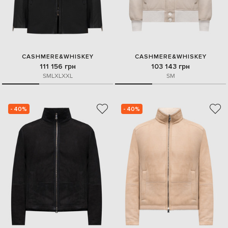
CASHMERE&WHISKEY
CASHMERE&WHISKEY
111 156 грн
103 143 грн
S
M
L
XL
XXL
S
M
- 40%
- 40%