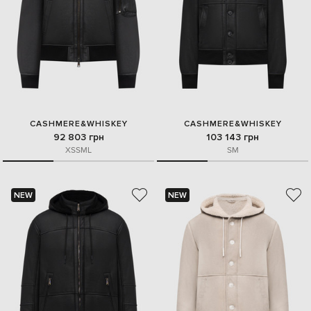
CASHMERE&WHISKEY
CASHMERE&WHISKEY
92 803 грн
103 143 грн
XS
S
M
L
S
M
NEW
NEW