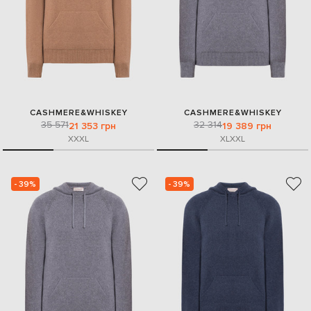
CASHMERE&WHISKEY
CASHMERE&WHISKEY
35 571
32 314
21 353 грн
19 389 грн
XXXL
XL
XXL
- 39%
- 39%