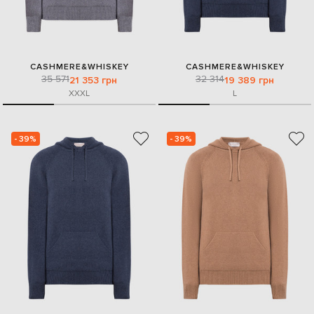
CASHMERE&WHISKEY
CASHMERE&WHISKEY
35 571
32 314
21 353 грн
19 389 грн
XXXL
L
- 39%
- 39%