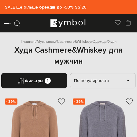
SALE ще більше брендів до -50% SS`26
Главная
Мужчинам
Cashmere&Whiskey
Одежда
Худи
Худи Cashmere&Whiskey для
мужчин
По популярности
Фильтры
1
- 39%
- 39%