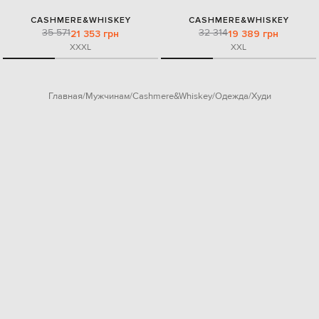
CASHMERE&WHISKEY
CASHMERE&WHISKEY
35 571
32 314
21 353 грн
19 389 грн
XXXL
XXL
Главная
Мужчинам
Cashmere&Whiskey
Одежда
Худи