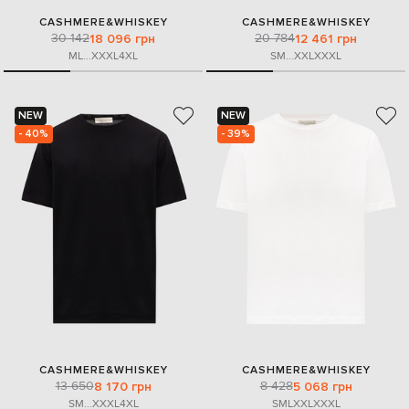
CASHMERE&WHISKEY
CASHMERE&WHISKEY
30 142
20 784
18 096 грн
12 461 грн
M
L
...
XXXL
4XL
S
M
...
XXL
XXXL
NEW
NEW
- 40%
- 39%
CASHMERE&WHISKEY
CASHMERE&WHISKEY
13 650
8 428
8 170 грн
5 068 грн
S
M
...
XXXL
4XL
S
M
L
XXL
XXXL