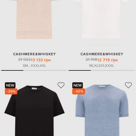
CASHMERE&WHISKEY
CASHMERE&WHISKEY
21 922
21 198
13 133 грн
12 719 грн
S
M
...
XXXL
4XL
M
L
XL
XXL
XXXL
NEW
NEW
- 39%
- 40%