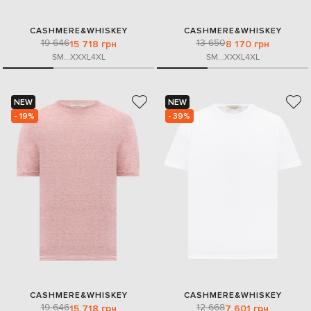
CASHMERE&WHISKEY
CASHMERE&WHISKEY
19 646
13 650
15 718 грн
8 170 грн
S
M
...
XXXL
4XL
S
M
...
XXXL
4XL
NEW
NEW
- 19%
- 39%
CASHMERE&WHISKEY
CASHMERE&WHISKEY
19 646
12 668
15 718 грн
7 601 грн