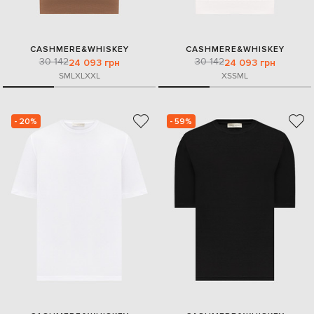
CASHMERE&WHISKEY
CASHMERE&WHISKEY
30 142
30 142
24 093 грн
24 093 грн
S
M
L
XL
XXL
XS
S
M
L
- 20%
- 59%