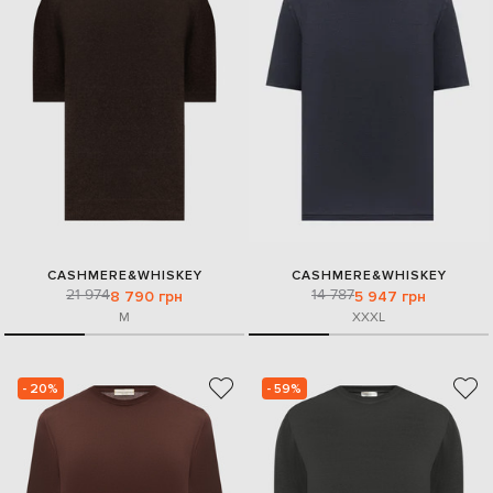
CASHMERE&WHISKEY
CASHMERE&WHISKEY
21 974
14 787
8 790 грн
5 947 грн
M
XXXL
- 20%
- 59%