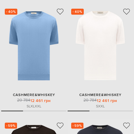
- 40%
- 40%
CASHMERE&WHISKEY
CASHMERE&WHISKEY
20 784
20 784
12 461 грн
12 461 грн
S
L
XL
XXL
S
XXL
- 59%
- 59%