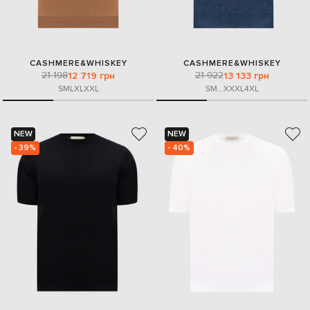
CASHMERE&WHISKEY
CASHMERE&WHISKEY
21 198
21 922
12 719 грн
13 133 грн
S
M
L
XL
XXL
S
M
...
XXXL
4XL
NEW
NEW
- 39%
- 40%