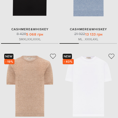
CASHMERE&WHISKEY
CASHMERE&WHISKEY
8 428
21 922
5 068 грн
13 133 грн
S
M
XL
XXL
XXXL
M
L
...
XXXL
4XL
NEW
NEW
- 19%
- 40%