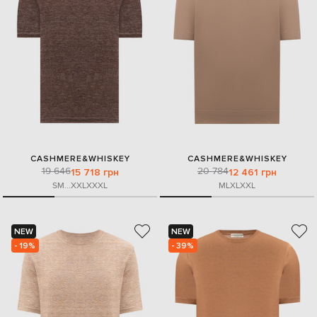
CASHMERE&WHISKEY
CASHMERE&WHISKEY
19 646
20 784
15 718 грн
12 461 грн
S
M
...
XXL
XXXL
M
L
XL
XXL
NEW
NEW
- 19%
- 39%