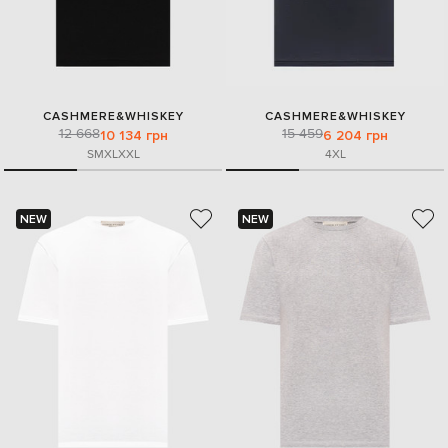
CASHMERE&WHISKEY
CASHMERE&WHISKEY
12 668
15 459
10 134 грн
6 204 грн
S
M
XL
XXL
4XL
NEW
NEW