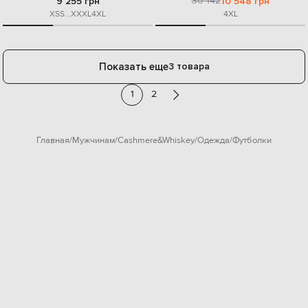
30 142
9 255 грн
10 548 грн
XS
S
...
XXXL
4XL
4XL
Показать еще
3 товара
1
2
Главная
Мужчинам
Cashmere&Whiskey
Одежда
Футболки