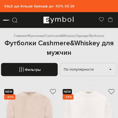
SALE ще більше брендів до -50% SS`26
Главная
Мужчинам
Cashmere&Whiskey
Одежда
Футболки
Футболки Cashmere&Whiskey для
мужчин
По популярности
Фильтры
NEW
NEW
- 40%
- 39%