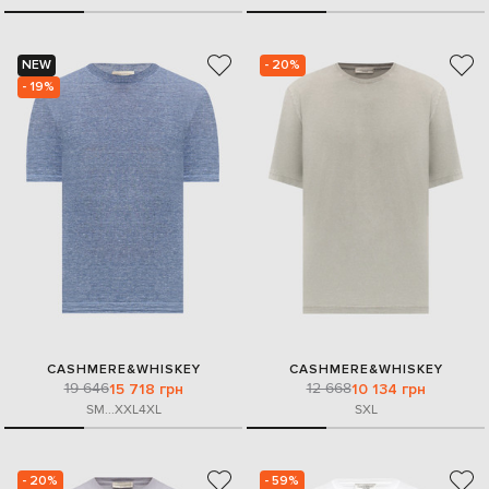
NEW
- 20%
- 19%
CASHMERE&WHISKEY
CASHMERE&WHISKEY
19 646
12 668
15 718 грн
10 134 грн
S
M
...
XXL
4XL
S
XL
- 20%
- 59%