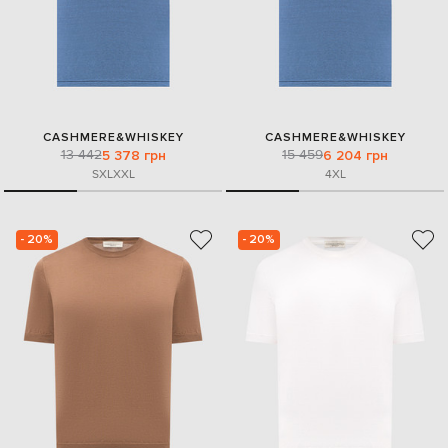
CASHMERE&WHISKEY
CASHMERE&WHISKEY
13 442
15 459
5 378 грн
6 204 грн
S
XL
XXL
4XL
- 20%
- 20%