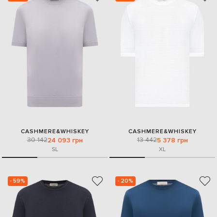
CASHMERE&WHISKEY
CASHMERE&WHISKEY
30 142
13 442
24 093 грн
5 378 грн
S
L
XL
- 59%
- 20%