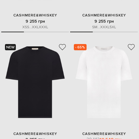
CASHMERE&WHISKEY
CASHMERE&WHISKEY
9 255 грн
9 255 грн
XS
S
...
XXL
XXXL
S
M
...
XXXL
5XL
NEW
- 65%
CASHMERE&WHISKEY
CASHMERE&WHISKEY