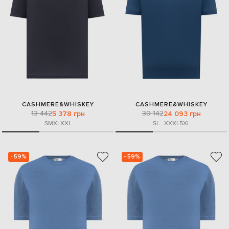
CASHMERE&WHISKEY
CASHMERE&WHISKEY
13 442
30 142
5 378 грн
24 093 грн
S
M
XL
XXL
S
L
...
XXXL
5XL
- 59%
- 59%