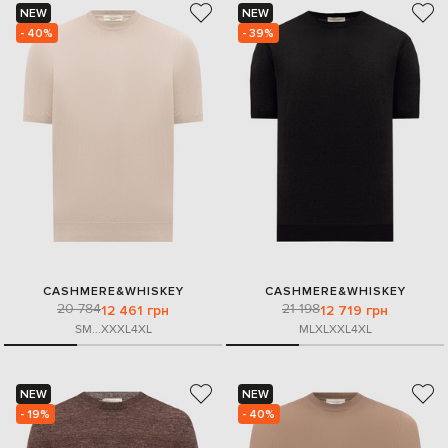
NEW
NEW
- 40%
- 39%
CASHMERE&WHISKEY
CASHMERE&WHISKEY
20 784
21 198
12 461 грн
12 719 грн
S
M
...
XXXL
4XL
M
L
XL
XXL
4XL
NEW
NEW
- 19%
- 40%