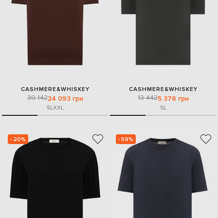
CASHMERE&WHISKEY
CASHMERE&WHISKEY
30 142
13 442
24 093 грн
5 378 грн
S
L
XXL
S
L
- 20%
- 59%