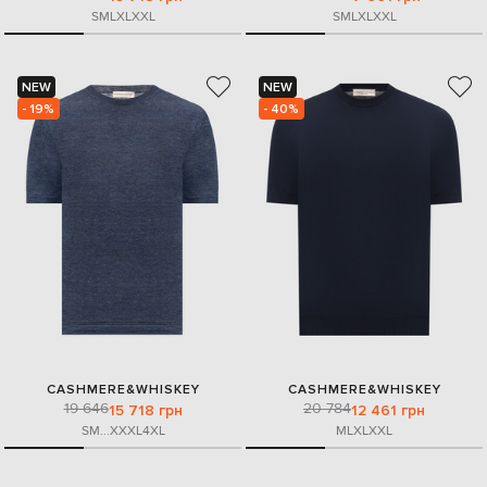
S
M
L
XL
XXL
S
M
L
XL
XXL
NEW
NEW
- 19%
- 40%
CASHMERE&WHISKEY
CASHMERE&WHISKEY
19 646
20 784
15 718 грн
12 461 грн
S
M
...
XXXL
4XL
M
L
XL
XXL