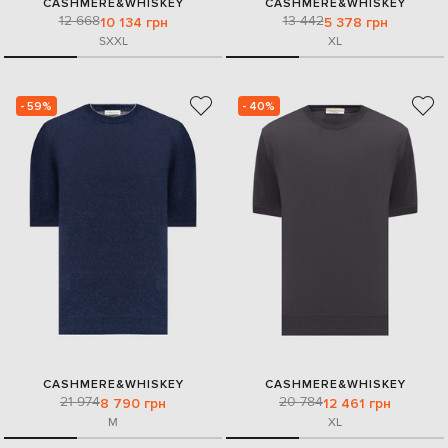
CASHMERE&WHISKEY
CASHMERE&WHISKEY
12 668
13 442
10 134 грн
5 378 грн
S
XXL
XL
- 59%
- 40%
CASHMERE&WHISKEY
CASHMERE&WHISKEY
21 974
20 784
8 790 грн
12 461 грн
M
XL