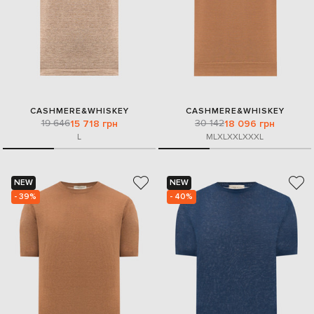
CASHMERE&WHISKEY
CASHMERE&WHISKEY
19 646
30 142
15 718 грн
18 096 грн
L
M
L
XL
XXL
XXXL
NEW
NEW
- 39%
- 40%