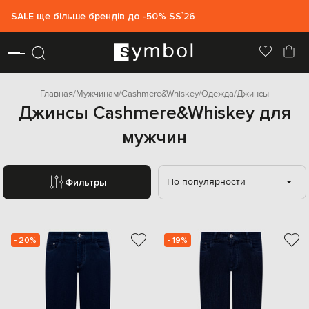
SALE ще більше брендів до -50% SS`26
Главная
Мужчинам
Cashmere&Whiskey
Одежда
Джинсы
Джинсы Cashmere&Whiskey для
мужчин
По популярности
Фильтры
- 20%
- 19%