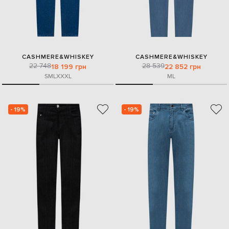
CASHMERE&WHISKEY
CASHMERE&WHISKEY
22 748
28 539
18 199 грн
22 852 грн
S
M
L
XXXL
M
L
- 19%
- 19%