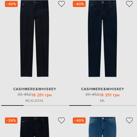
- 40%
- 40%
CASHMERE&WHISKEY
CASHMERE&WHISKEY
30 452
30 452
18 251 грн
18 251 грн
M
L
XL
XXXL
M
L
- 39%
- 40%