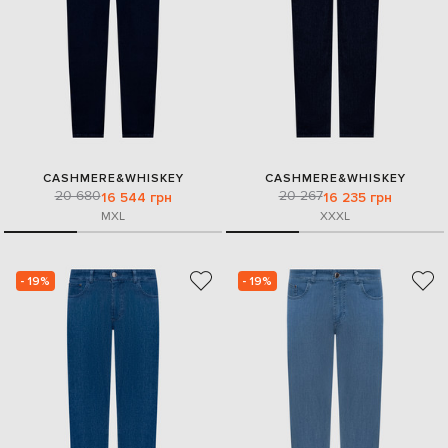
CASHMERE&WHISKEY
CASHMERE&WHISKEY
20 680
20 267
16 544 грн
16 235 грн
M
XL
XXXL
- 19%
- 19%