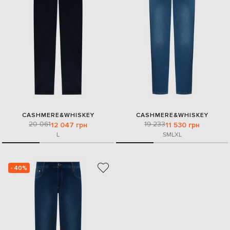
CASHMERE&WHISKEY
CASHMERE&WHISKEY
20 061
19 233
12 047 грн
11 530 грн
L
S
M
L
XL
- 40%