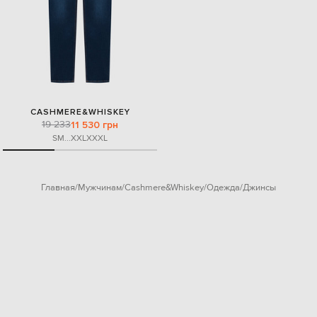
CASHMERE&WHISKEY
19 233
11 530 грн
S
M
...
XXL
XXXL
Главная
Мужчинам
Cashmere&Whiskey
Одежда
Джинсы