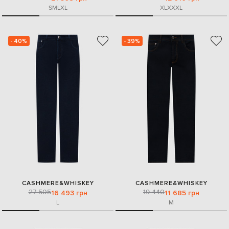
S
M
L
XL
XL
XXXL
- 40%
- 39%
CASHMERE&WHISKEY
CASHMERE&WHISKEY
27 505
19 440
16 493 грн
11 685 грн
L
M