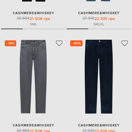
CASHMERE&WHISKEY
CASHMERE&WHISKEY
26 884
27 918
21 508 грн
22 335 грн
S
M
L
S
M
L
XL
- 19%
- 40%
CASHMERE&WHISKEY
CASHMERE&WHISKEY
26 884
21 043
21 508 грн
12 616 грн