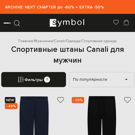
ARCHIVE: NEXT CHAPTER до -60% + EXTRA -50%
Главная
Мужчинам
Canali
Одежда
Спортивная одежда
Спортивные штаны Canali для
мужчин
По популярности
Фильтры
1
NEW
- 39%
- 49%