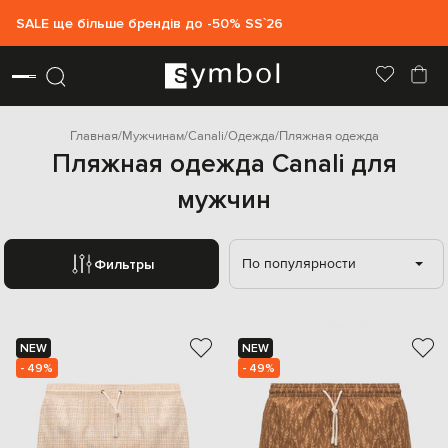
SALE ще більше брендів до -50% SS`26
Главная
Мужчинам
Canali
Одежда
Пляжная одежда
Пляжная одежда Canali для
мужчин
По популярности
Фильтры
NEW
NEW
- 49%
- 49%