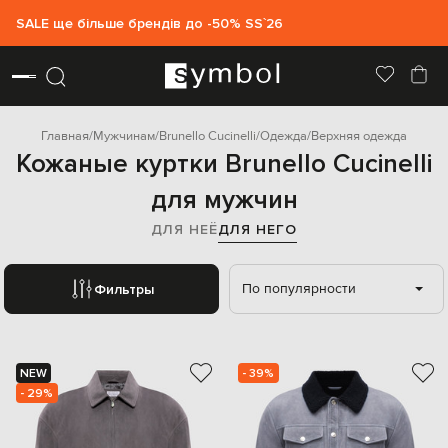
SALE ще більше брендів до -50% SS`26
Главная
Мужчинам
Brunello Cucinelli
Одежда
Верхняя одежда
Кожаные куртки Brunello Cucinelli
для мужчин
ДЛЯ НЕЁ
ДЛЯ НЕГО
По популярности
Фильтры
NEW
- 39%
- 29%