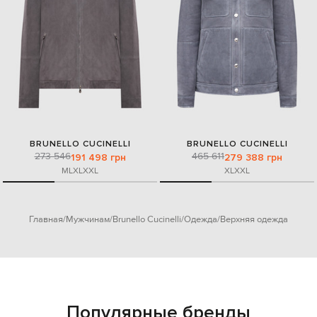
BRUNELLO CUCINELLI
BRUNELLO CUCINELLI
273 546
465 611
191 498 грн
279 388 грн
M
L
XL
XXL
XL
XXL
Главная
Мужчинам
Brunello Cucinelli
Одежда
Верхняя одежда
Популярные бренды