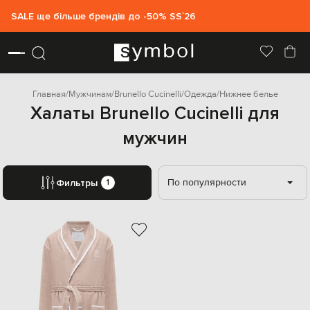
SALE ще більше брендів до -50% SS`26
Главная
Мужчинам
Brunello Cucinelli
Одежда
Нижнее белье
Халаты Brunello Cucinelli для
мужчин
По популярности
Фильтры
1