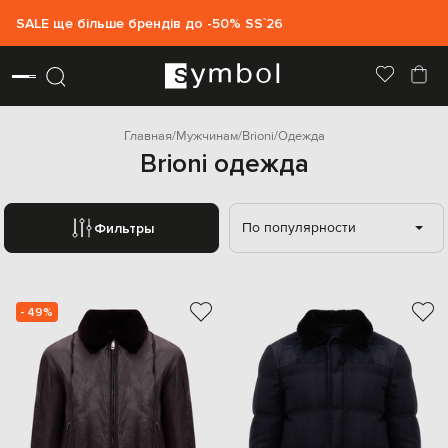
SALE ще більше брендів до -50% SS`26
Главная
Мужчинам
Brioni
Одежда
Brioni одежда
По популярности
Фильтры
- 49%