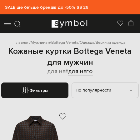
SALE ще більше брендів до -50% SS`26
Главная
Мужчинам
Bottega Veneta
Одежда
Верхняя одежда
Кожаные куртки Bottega Veneta
для мужчин
ДЛЯ НЕЁ
ДЛЯ НЕГО
По популярности
Фильтры