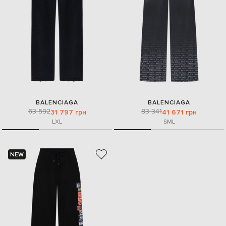
BALENCIAGA
BALENCIAGA
63 592
83 341
31 797 грн
41 671 грн
L
XL
S
M
L
NEW