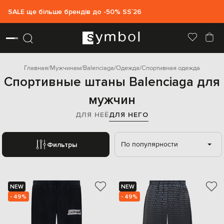
SALE ще більше брендів до -50% SS`26
Главная
Мужчинам
Balenciaga
Одежда
Спортивная одежда
Спортивные штаны Balenciaga для
мужчин
ДЛЯ НЕЁ
ДЛЯ НЕГО
По популярности
Фильтры
NEW
NEW
- 49%
- 49%