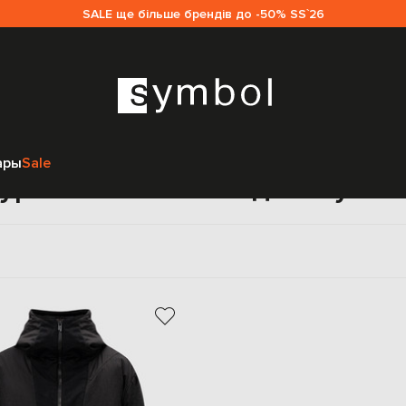
SALE ще більше брендів до -50% SS`26
Главная
Мужчинам
A Cold Wall
Одежда
Верхняя одежда
ары
Sale
уртки A Cold Wall для мужч