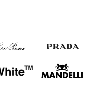
Italy
€
EUR
Latvia
€
EUR
Lithuania
€
EUR
Luxembourg
€
EUR
Netherlands
€
PLN
Poland
zł
EUR
Portugal
€
EUR
Romania
€