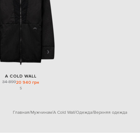
A COLD WALL
34 899
20 940 грн
S
Главная
Мужчинам
A Cold Wall
Одежда
Верхняя одежда