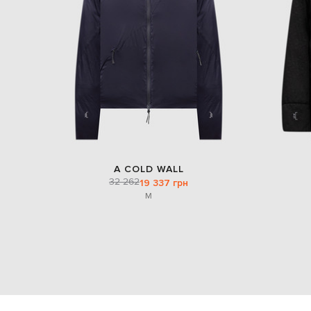
A COLD WALL
32 262
19 337 грн
M