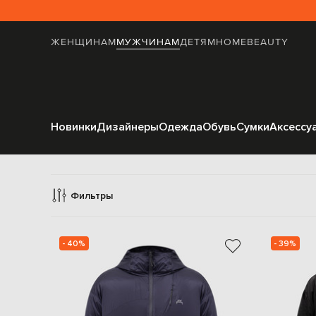
ЖЕНЩИНАМ
МУЖЧИНАМ
ДЕТЯМ
HOME
BEAUTY
Новинки
Дизайнеры
Одежда
Обувь
Сумки
Аксессу
К
Фильтры
- 40%
- 39%