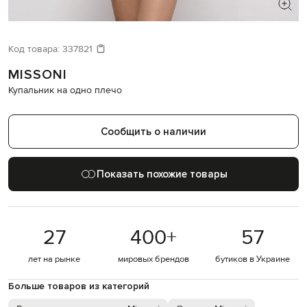
ИЩЕТЕ НОВЫЙ ОБРАЗ?
Давайте подберем что-то еще
Код товара:
337821
MISSONI
Похожие товары
Купальник на одно плечо
Сообщить о наличии
Показать похожие товары
27
400
+
57
лет на рынке
мировых брендов
бутиков в Украине
Больше товаров из категорий