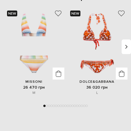
NEW
NEW
MISSONI
DOLCE&GABBANA
26 470 грн
36 020 грн
M
L