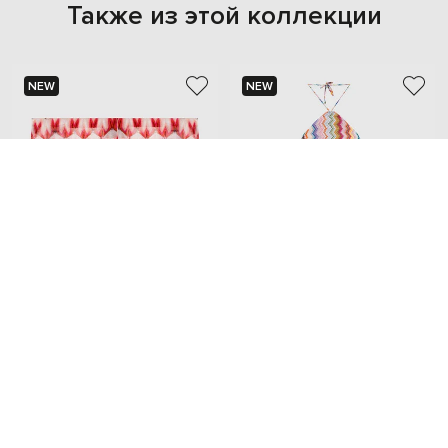
Также из этой коллекции
NEW
NEW
MISSONI
MISSONI
18 893 грн
42 558 грн
M
XS
S