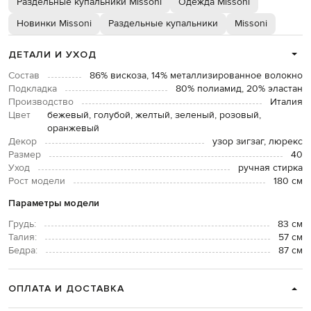
Раздельные купальники Missoni
Одежда Missoni
Новинки Missoni
Раздельные купальники
Missoni
ДЕТАЛИ И УХОД
Состав
86% вискоза, 14% металлизированное волокно
Подкладка
80% полиамид, 20% эластан
Производство
Италия
Цвет
бежевый, голубой, желтый, зеленый, розовый,
оранжевый
Декор
узор зигзаг, люрекс
Размер
40
Уход
ручная стирка
Рост модели
180 см
Параметры модели
Грудь:
83 см
Талия:
57 см
Бедра:
87 см
ОПЛАТА И ДОСТАВКА