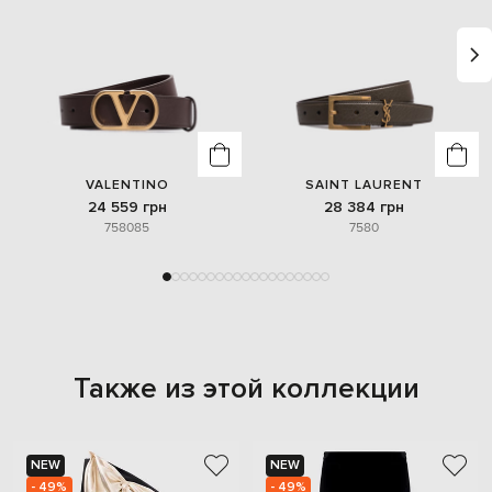
VALENTINO
SAINT LAURENT
24 559 грн
28 384 грн
75
80
85
75
80
Также из этой коллекции
NEW
NEW
- 49%
- 49%