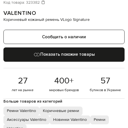
Давайте подберем что-то еще
Код товара:
323382
VALENTINO
Похожие товары
Коричневый кожаный ремень VLogo Signature
Сообщить о наличии
Показать похожие товары
27
400
+
57
лет на рынке
мировых брендов
бутиков в Украине
Больше товаров из категорий
Ремни Valentino
Коричневые ремни
Аксессуары Valentino
Новинки Valentino
Ремни