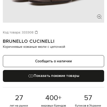
ИЩЕТЕ НОВЫЙ ОБРАЗ?
Давайте подберем что-то еще
Код товара:
333308
BRUNELLO CUCINELLI
Похожие товары
Коричневые кожаные мюли с цепочкой
Сообщить о наличии
Показать похожие товары
27
400
+
57
лет на рынке
мировых брендов
бутиков в Украине