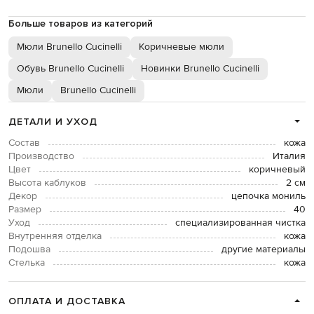
Больше товаров из категорий
Мюли Brunello Cucinelli
Коричневые мюли
Обувь Brunello Cucinelli
Новинки Brunello Cucinelli
Мюли
Brunello Cucinelli
ДЕТАЛИ И УХОД
Состав
кожа
Производство
Италия
Цвет
коричневый
Высота каблуков
2 см
Декор
цепочка мониль
Размер
40
Уход
специализированная чистка
Внутренняя отделка
кожа
Подошва
другие материалы
Стелька
кожа
ОПЛАТА И ДОСТАВКА