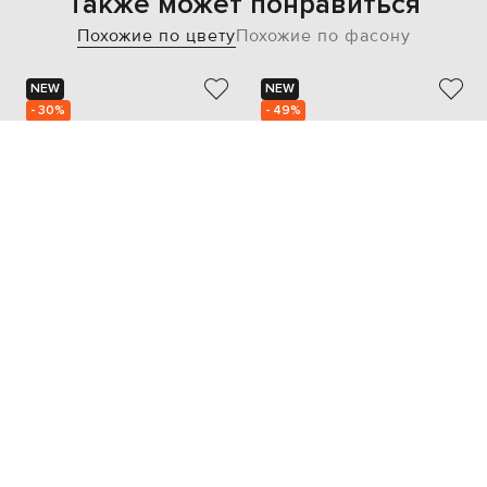
Также может понравиться
Похожие по цвету
Похожие по фасону
NEW
NEW
- 30%
- 49%
BRUNELLO CUCINELLI
MARSELL
49 219
32 675
34 433 грн
16 338 грн
38
37
37.5