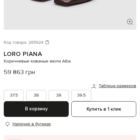
ИЩЕТЕ НОВЫЙ ОБРАЗ?
Давайте подберем что-то еще
Код товара:
285924
LORO PIANA
Похожие товары
Коричневые кожаные мюли Alba
59 863 грн
Таблица размеров
37.5
38
39
39.5
В корзину
Купить в 1 клик
Наличие в бутиках