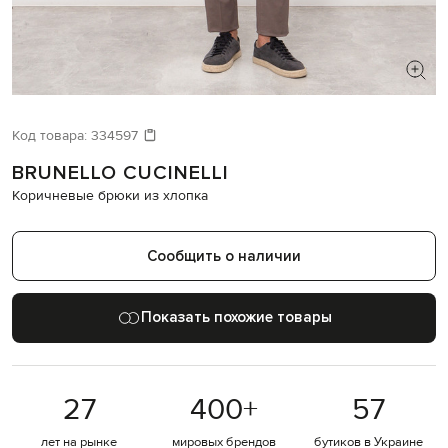
ИЩЕТЕ НОВЫЙ ОБРАЗ?
Давайте подберем что-то еще
Код товара:
334597
BRUNELLO CUCINELLI
Похожие товары
Коричневые брюки из хлопка
Сообщить о наличии
Показать похожие товары
27
400
+
57
лет на рынке
мировых брендов
бутиков в Украине