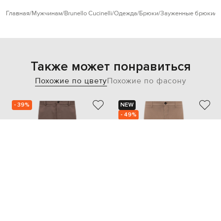
Главная
Мужчинам
Brunello Cucinelli
Одежда
Брюки
Зауженные брюки
B
Также может понравиться
Похожие по цвету
Похожие по фасону
- 39%
NEW
- 49%
PESERICO
PESERICO