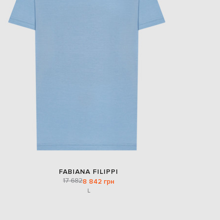
FABIANA FILIPPI
17 682
8 842 грн
L