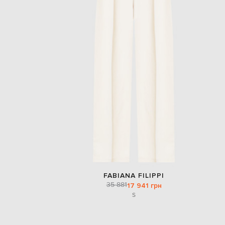
FABIANA FILIPPI
35 881
17 941 грн
S