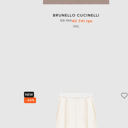
BRUNELLO CUCINELLI
58 164
40 741 грн
S
M
L
NEW
- 49%