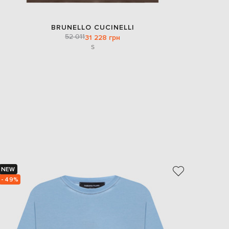
BRUNELLO CUCINELLI
52 011
31 228 грн
S
NEW
NEW
- 49%
- 49%