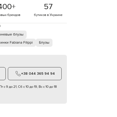
Italy
400
+
57
€
EUR
овых брендов
бутиков в Украине
Latvia
€
й
EUR
Lithuania
чневые блузы
€
инки Fabiana Filippi
Блузы
EUR
Luxembourg
€
EUR
Netherlands
€
+38 044 365 94 94
PLN
Poland
zł
т с 9 до 21, Сб с 10 до 19, Вс с 10 до 18
EUR
Portugal
€
EUR
Romania
€