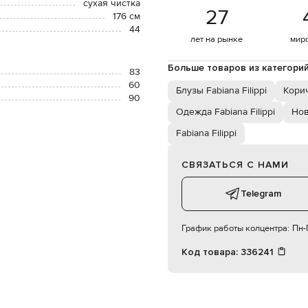
сухая чистка
27
176 см
44
лет на рынке
мир
Больше товаров из категори
83
60
Блузы Fabiana Filippi
Кори
90
Одежда Fabiana Filippi
Нов
Fabiana Filippi
СВЯЗАТЬСЯ С НАМИ
Telegram
График работы колцентра:
Пн-П
Код товара:
336241