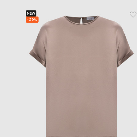
NEW
- 29%