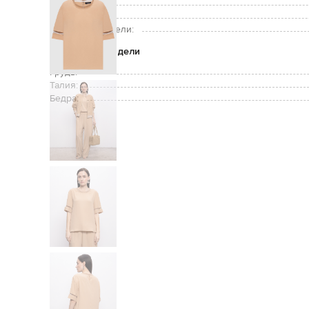
Уход:
Рост модели:
Размер на модели:
Параметры модели
Грудь:
Талия:
Бедра: