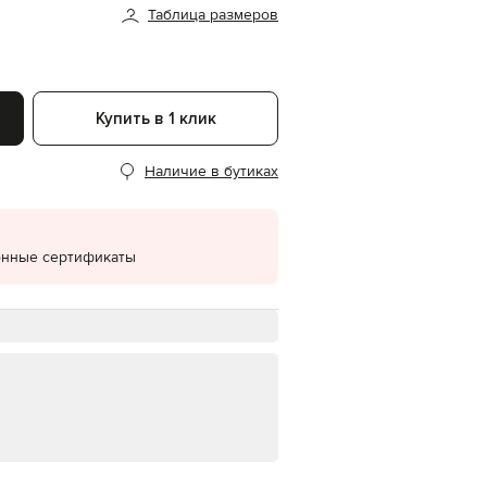
Таблица размеров
EUR
Denmark
€
EUR
Estonia
Купить в 1 клик
€
EUR
Наличие в бутиках
Finland
€
EUR
France
€
онные сертификаты
EUR
Germany
€
EUR
Greece
€
EUR
Hungary
€
EUR