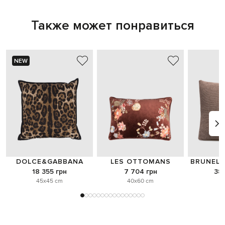
Также может понравиться
NEW
DOLCE&GABBANA
LES OTTOMANS
BRUNELL
18 355 грн
7 704 грн
38 
45x45 cm
40x60 cm
o