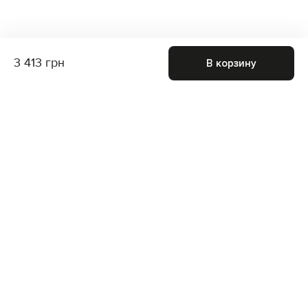
3 413 грн
В корзину
Присоединяйтесь к нам и получите доступ к
закрытым распродажам
Для неё
Для него
Подписаться