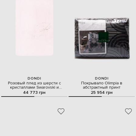
DONDI
DONDI
Розовый плед из шерсти с
Покрывало Olimpia в
кристаллами Swarovski и
абстрактный принт
бусинами
44 773 грн
25 954 грн