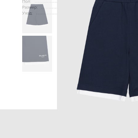
Пол:
Размер:
Уход:
Главная
Детям
Balma