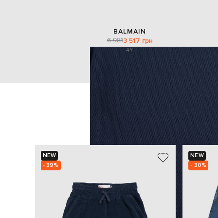
BALMAIN
6 981
3 517 грн
4Y
NEW
NEW
- 39%
- 30%