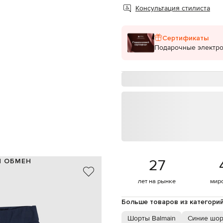
Консультация стилиста
Сертификаты
Подарочные электр
27
И ОБМЕН
100% хлопок
лет на рынке
мир
синий, белый
типа, эффект наложения слоев
Больше товаров из категори
эластичный пояс
два боковых кармана
Шорты Balmain
Синие шо