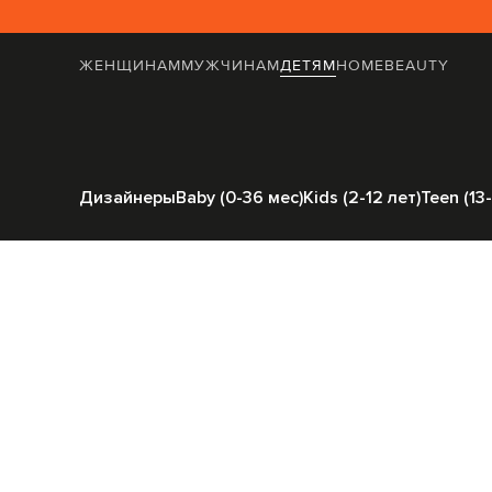
ЖЕНЩИНАМ
МУЖЧИНАМ
ДЕТЯМ
HOME
BEAUTY
Главная
Детям
Balma
Дизайнеры
Baby (0-36 мес)
Kids (2-12 лет)
Teen (13-