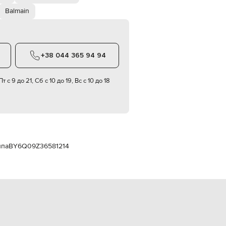
Italy
€
Balmain
EUR
Latvia
€
+38 044 365 94 94
EUR
Lithuania
€
т с 9 до 21, Сб с 10 до 19, Вс с 10 до 18
EUR
Luxembourg
€
EUR
Netherlands
€
ипа
BY6Q09Z36581214
PLN
Poland
zł
EUR
Portugal
€
EUR
Romania
€