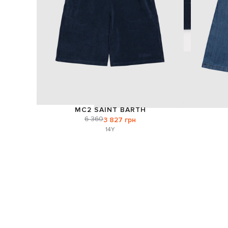
MC2 SAINT BARTH
6 360
3 827 грн
14Y