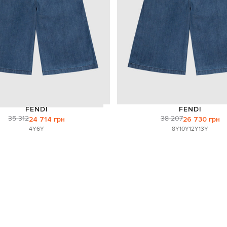
FENDI
FENDI
35 312
38 207
24 714 грн
26 730 грн
4Y
6Y
8Y
10Y
12Y
13Y