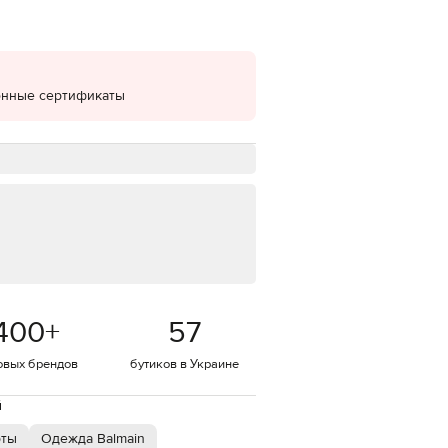
EUR
Denmark
€
EUR
онные сертификаты
Estonia
€
EUR
Finland
€
EUR
France
€
EUR
Germany
€
400
+
57
EUR
Greece
€
овых брендов
бутиков в Украине
EUR
Hungary
й
€
рты
Одежда Balmain
EUR