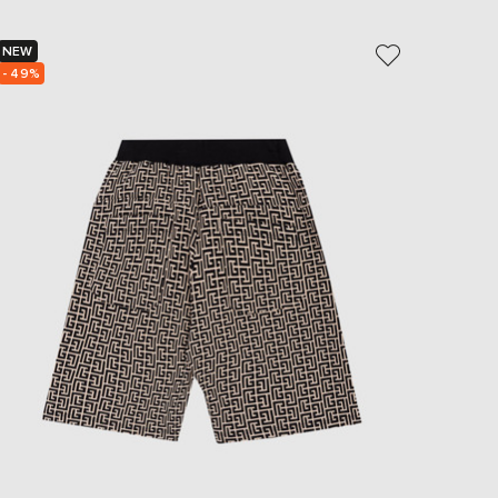
EUR
Slovakia
€
NEW
NEW
- 49%
- 49%
EUR
Slovenia
€
EUR
Spain
€
EUR
Sweden
€
UAH
Ukraine
₴
EUR
Other
€