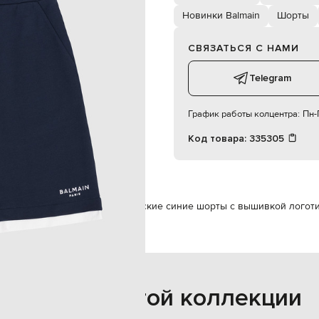
мальчик
Новинки Balmain
Шорты
12
ручная или машинная стирка
СВЯЗАТЬСЯ С НАМИ
Telegram
График работы колцентра:
Пн-П
Код товара:
335305
in
Одежда
Шорты
Balmain Детские синие шорты с вышивкой логот
Также из этой коллекции