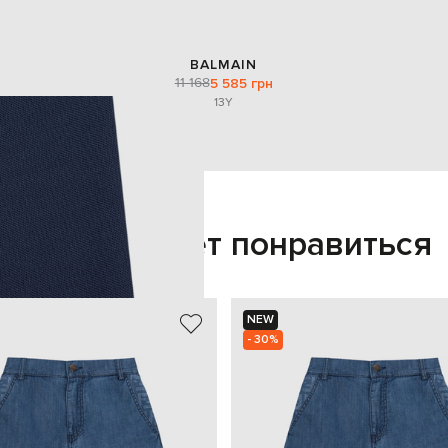
BALMAIN
11 168
5 585 грн
13Y
Также может понравиться
NEW
- 30%