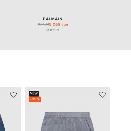
BALMAIN
10 134
5 068 грн
6Y
8Y
10Y
NEW
NEW
- 29%
- 39%