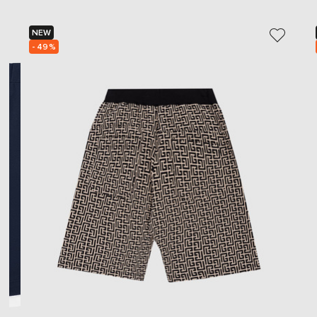
NEW
- 49%