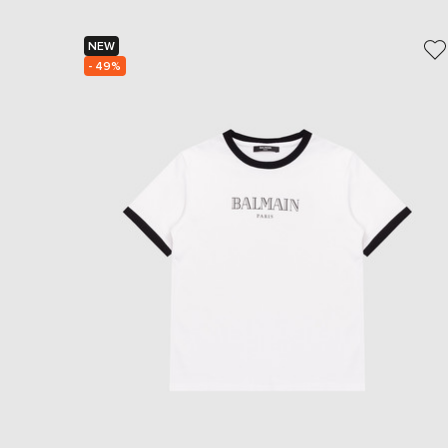
NEW
- 49%