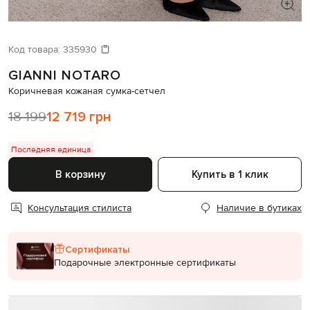
ИЩЕТЕ НОВЫЙ ОБРАЗ?
Давайте подберем что-то еще
Код товара:
335930
GIANNI NOTARO
Похожие товары
Коричневая кожаная сумка-сетчел
18 199
12 719 грн
Последняя единица
В корзину
Купить в 1 клик
Консультация стилиста
Наличие в бутиках
Сертификаты
Подарочные электронные сертификаты