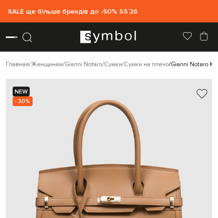
SALE ще більше брендів до -50% SS`26
Главная
Женщинам
Gianni Notaro
Сумки
Сумки на плечо
Gianni Notaro К
NEW
- 30%