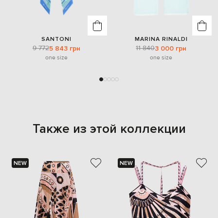
SANTONI
MARINA RINALDI
9 772
11 840
5 843 грн
3 000 грн
one size
one size
Также из этой коллекции
NEW
NEW