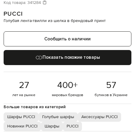
Давайте подберем что-то еще
Код товара:
341284
PUCCI
Похожие товары
Голубая лента-твилли из шелка в брендовый принт
Сообщить о наличии
Показать похожие товары
27
400
+
57
лет на рынке
мировых брендов
бутиков в Украине
Больше товаров из категорий
Шарфы PUCCI
Голубые шарфы
Аксессуары PUCCI
Новинки PUCCI
Шарфы
PUCCI