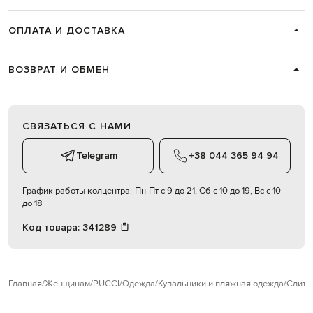
ОПЛАТА И ДОСТАВКА
ВОЗВРАТ И ОБМЕН
СВЯЗАТЬСЯ С НАМИ
Telegram
+38 044 365 94 94
График работы колцентра:
Пн-Пт с 9 до 21, Сб с 10 до 19, Вс с 10
до 18
Код товара:
341289
Главная
Женщинам
PUCCI
Одежда
Купальники и пляжная одежда
Слитн