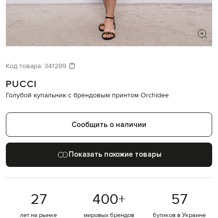
ИЩЕТЕ НОВЫЙ ОБРАЗ?
Давайте подберем что-то еще
Код товара:
341289
PUCCI
Похожие товары
Голубой купальник с брендовым принтом Orchidee
Сообщить о наличии
Показать похожие товары
27
400
+
57
лет на рынке
мировых брендов
бутиков в Украине