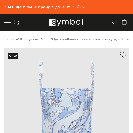
SALE ще більше брендів до -50% SS`26
Главная
Женщинам
PUCCI
Одежда
Купальники и пляжная одежда
Слитн
NEW