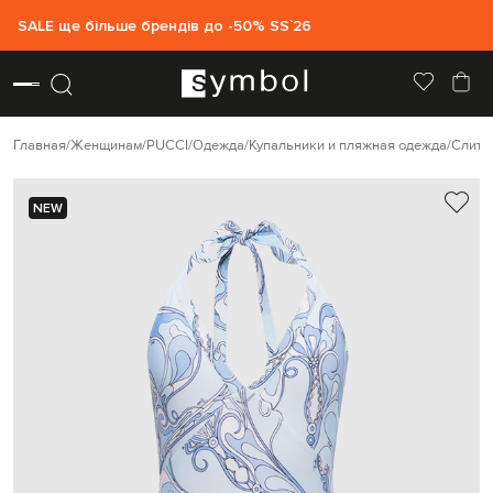
SALE ще більше брендів до -50% SS`26
Главная
Женщинам
PUCCI
Одежда
Купальники и пляжная одежда
Слитн
NEW