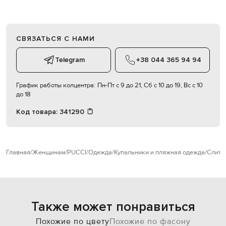
СВЯЗАТЬСЯ С НАМИ
Telegram
+38 044 365 94 94
График работы колцентра:
Пн-Пт с 9 до 21, Сб с 10 до 19, Вс с 10
до 18
Код товара:
341290
Главная
Женщинам
PUCCI
Одежда
Купальники и пляжная одежда
Слитн
Также может понравиться
Похожие по цвету
Похожие по фасону