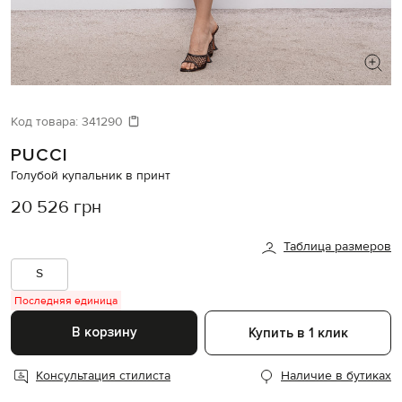
ИЩЕТЕ НОВЫЙ ОБРАЗ?
Давайте подберем что-то еще
Код товара:
341290
PUCCI
Похожие товары
Голубой купальник в принт
20 526 грн
Таблица размеров
S
Последняя единица
В корзину
Купить в 1 клик
Консультация стилиста
Наличие в бутиках