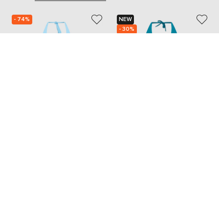
- 74%
NEW
- 30%
MOEVA
FISICO
17 941
12 719
4 499 грн
8 893 грн
S
S
L