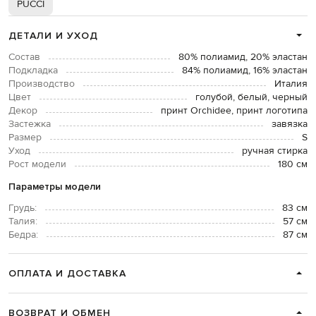
PUCCI
ДЕТАЛИ И УХОД
Состав
80% полиамид, 20% эластан
Подкладка
84% полиамид, 16% эластан
Производство
Италия
Цвет
голубой, белый, черный
Декор
принт Orchidee, принт логотипа
Застежка
завязка
Размер
S
Уход
ручная стирка
Рост модели
180 см
Параметры модели
Грудь:
83 см
Талия:
57 см
Бедра:
87 см
ОПЛАТА И ДОСТАВКА
ВОЗВРАТ И ОБМЕН