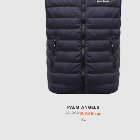
PALM ANGELS
39 292
19 646 грн
XL