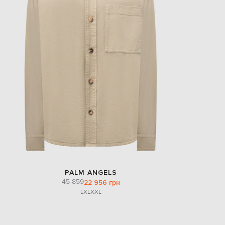
PALM ANGELS
45 859
22 956 грн
L
XL
XXL