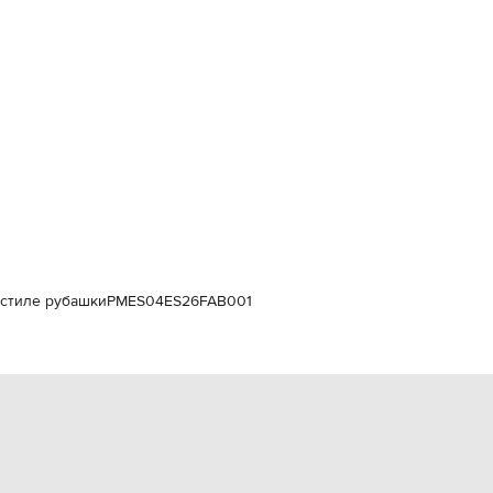
Italy
€
EUR
Latvia
€
EUR
Lithuania
€
EUR
Luxembourg
€
EUR
Netherlands
€
в стиле рубашки
PMES04ES26FAB001
PLN
Poland
zł
EUR
Portugal
€
EUR
Romania
€