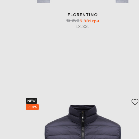
FLORENTINO
13 960
6 981 грн
L
XL
XXL
NEW
- 50%