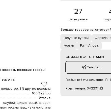
27
лет на рынке
мир
Больше товаров из категори
Голубые куртки
Одежда Pa
Куртки
Palm Angels
СВЯЗАТЬСЯ С НАМИ
Telegram
Показать похожие товары
График работы колцентра:
Пн-П
И ОБМЕН
Код товара:
342271
% полиэстер, 3% другие волокна
100% купро
Италия
голубой, фиолетовый, айвори
овая тесьма, вышивка логотипа