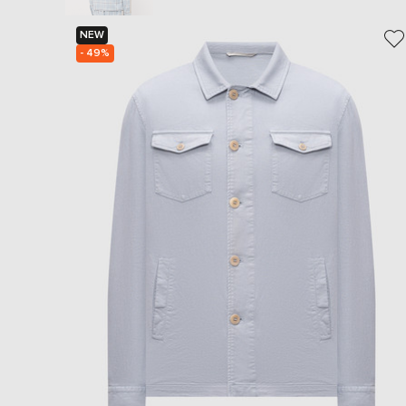
NEW
- 49%