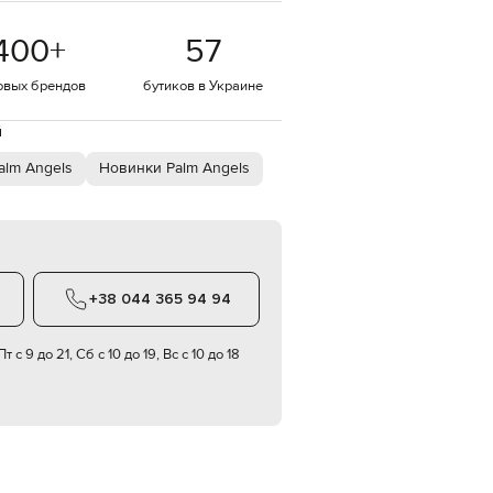
EUR
400
+
57
Denmark
€
овых брендов
бутиков в Украине
EUR
Estonia
€
й
EUR
lm Angels
Новинки Palm Angels
Finland
€
EUR
France
€
EUR
+38 044 365 94 94
Germany
€
т с 9 до 21, Сб с 10 до 19, Вс с 10 до 18
EUR
Greece
€
EUR
Hungary
€
EUR