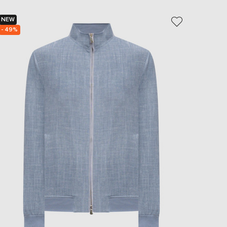
EUR
Slovakia
NEW
- 64%
€
- 49%
EUR
Slovenia
€
EUR
Spain
€
EUR
Sweden
€
UAH
Ukraine
₴
EUR
Other
€