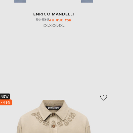
ENRICO MANDELLI
96 939
48 496 грн
XXL
XXXL
4XL
NEW
NEW
- 49%
- 49%