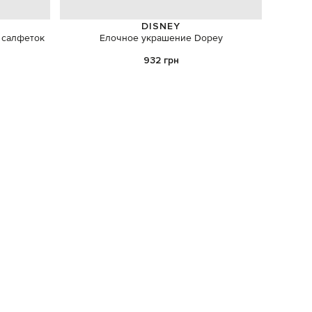
DISNEY
 салфеток
Елочное украшение Dopey
Набо
м
932 грн