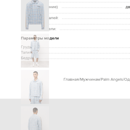
Застежка:
Карманы (внешние):
дв
Уход:
Подкладка деталей:
Рост модели:
Размер на модели:
Параметры модели
Грудь:
Талия:
Бедра:
Главная
Мужчинам
Palm Angels
Од