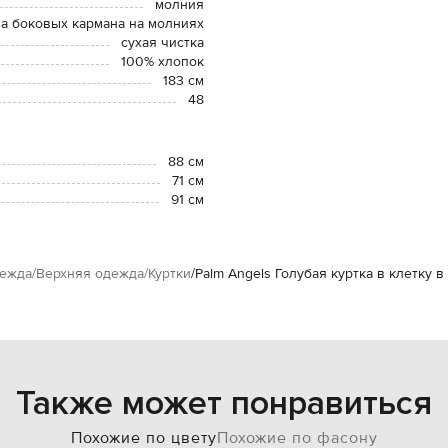
молния
а боковых кармана на молниях
сухая чистка
100% хлопок
183 см
48
88 см
71 см
91 см
ежда
Верхняя одежда
Куртки
Palm Angels Голубая куртка в клетку 
Также может понравиться
Похожие по цвету
Похожие по фасону