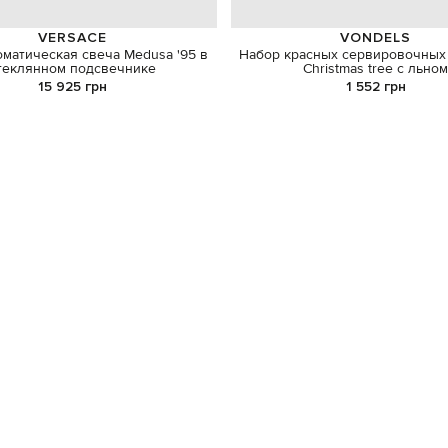
VERSACE
VONDELS
оматическая свеча Medusa '95 в
Набор красных сервировочных
теклянном подсвечнике
Christmas tree с льно
15 925 грн
1 552 грн