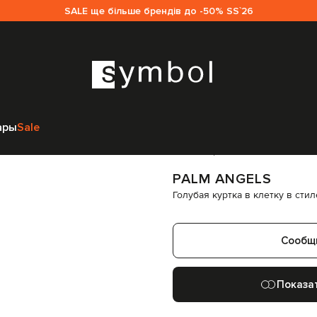
SALE ще більше брендів до -50% SS`26
ежда
Верхняя одежда
Куртки
Palm Angels Голубая куртка в клетку 
ары
Sale
Код товара:
342271
PALM ANGELS
Голубая куртка в клетку в сти
Сообщ
Показа