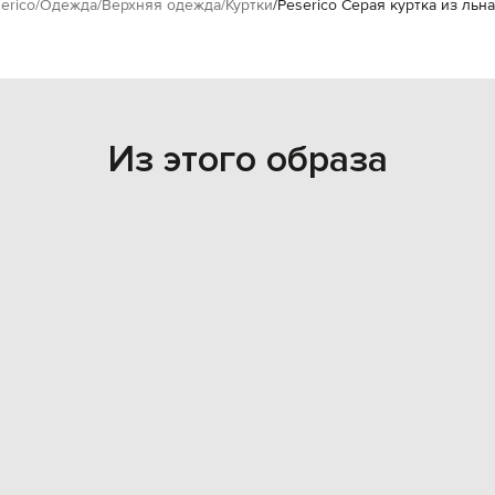
erico
Одежда
Верхняя одежда
Куртки
Peserico Серая куртка из льн
Из этого образа