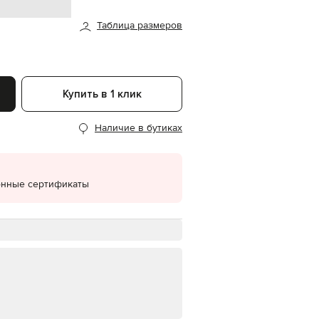
EUR
Таблица размеров
Denmark
€
EUR
Estonia
€
Купить в 1 клик
EUR
Finland
€
Наличие в бутиках
EUR
France
€
онные сертификаты
EUR
Germany
€
EUR
Greece
€
EUR
Hungary
€
EUR