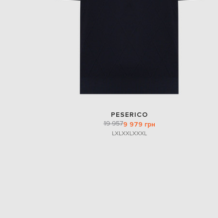
PESERICO
19 957
9 979 грн
L
XL
XXL
XXXL