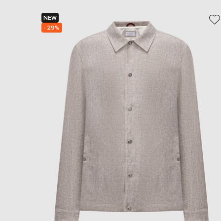
NEW
- 29%