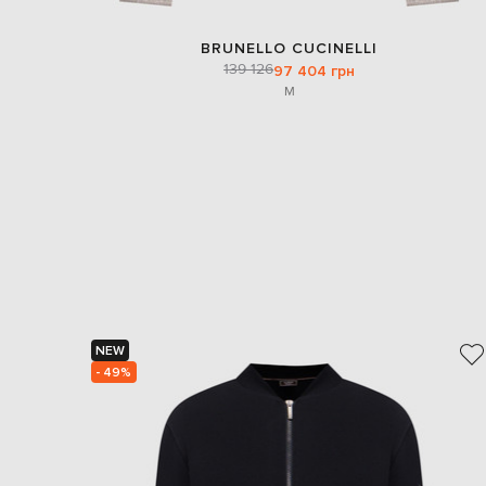
BRUNELLO CUCINELLI
139 126
97 404 грн
M
NEW
- 49%