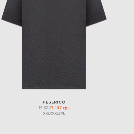
PESERICO
14 322
7 187 грн
XXL
XXXL
5XL