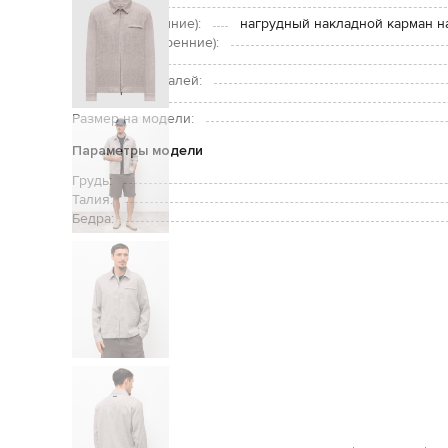
Застежка:
Карманы (внешние):
нагрудный накладной карман н
Карманы (внутренние):
Уход:
Подкладка деталей:
Рост модели:
Размер на модели:
Параметры модели
Грудь:
Талия:
Бедра: