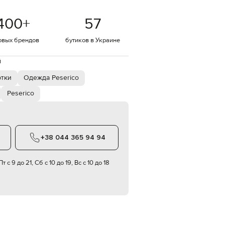
Italy
€
400
+
57
EUR
Latvia
€
овых брендов
бутиков в Украине
EUR
й
Lithuania
€
ртки
Одежда Peserico
EUR
Luxembourg
Peserico
€
EUR
Netherlands
€
+38 044 365 94 94
PLN
Poland
zł
т с 9 до 21, Сб с 10 до 19, Вс с 10 до 18
EUR
Portugal
€
EUR
Romania
€