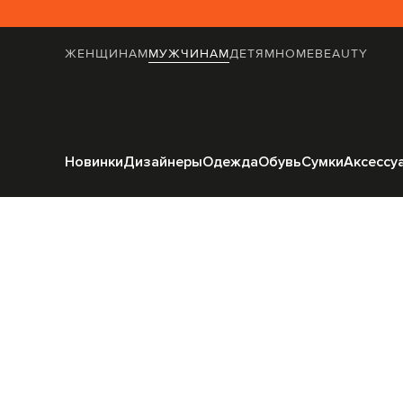
ЖЕНЩИНАМ
МУЖЧИНАМ
ДЕТЯМ
HOME
BEAUTY
Главная
Мужчинам
Pes
Новинки
Дизайнеры
Одежда
Обувь
Сумки
Аксессу