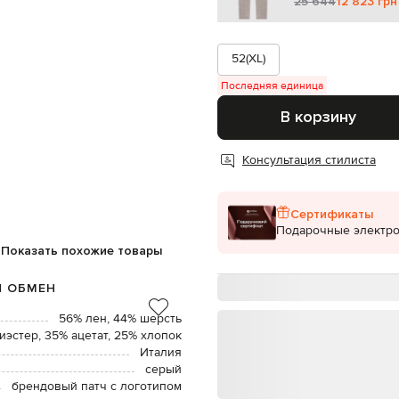
25 644
12 823 грн
52(XL)
Последняя единица
В корзину
Консультация стилиста
Сертификаты
Подарочные электр
Показать похожие товары
И ОБМЕН
56% лен, 44% шерсть
иэстер, 35% ацетат, 25% хлопок
Италия
серый
брендовый патч с логотипом