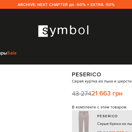
ARCHIVE: NEXT CHAPTER до -60% + EXTRA -50%
erico
Одежда
Верхняя одежда
Куртки
Peserico Серая куртка из льн
ары
Sale
Код товара:
329163
PESERICO
Серая куртка из льна и шерсти
43 274
21 663 грн
В комплекте с этим товаром
PESERICO
Серые брюки из ль