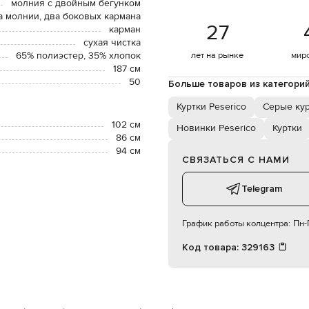
молния с двойным бегунком
а молнии, два боковых кармана
27
карман
сухая чистка
65% полиэстер, 35% хлопок
лет на рынке
мир
187 см
50
Больше товаров из категори
Куртки Peserico
Серые ку
102 см
Новинки Peserico
Куртки
86 см
94 см
СВЯЗАТЬСЯ С НАМИ
Telegram
График работы колцентра:
Пн-П
Код товара:
329163