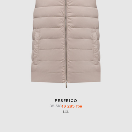
PESERICO
38 518
19 285 грн
L
XL