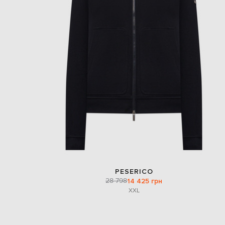
PESERICO
28 798
14 425 грн
XXL