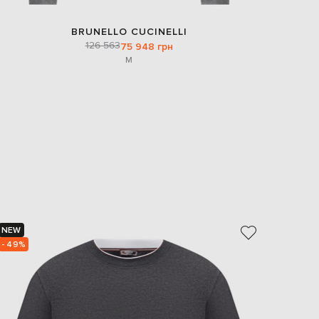
BRUNELLO CUCINELLI
126 563
75 948 грн
M
NEW
NEW
- 49%
- 49%