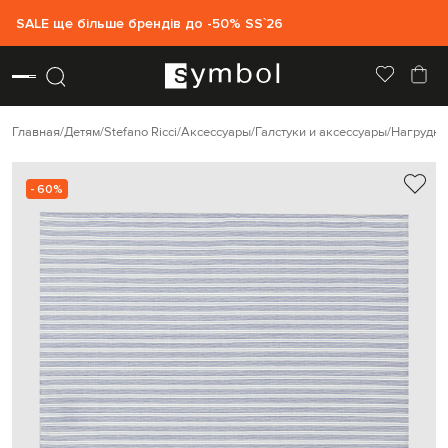
SALE ще більше брендів до -50% SS`26
Главная
Детям
Stefano Ricci
Аксессуары
Галстуки и аксессуары
Нагрудны
- 60%