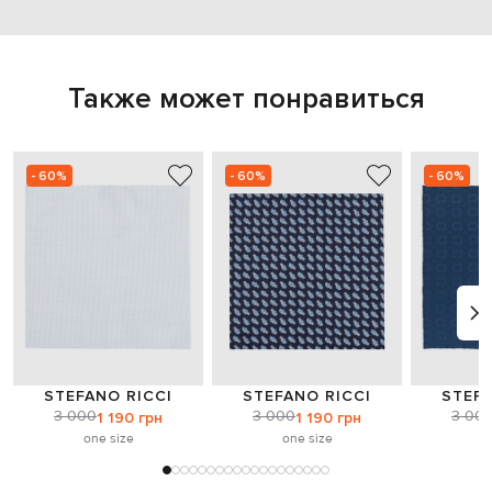
Также может понравиться
- 60%
- 60%
- 60%
STEFANO RICCI
STEFANO RICCI
STEFA
3 000
3 000
3 00
1 190 грн
1 190 грн
one size
one size
o