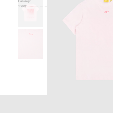
Размер:
Уход:
Главная
Детям
Off-White
Одеж