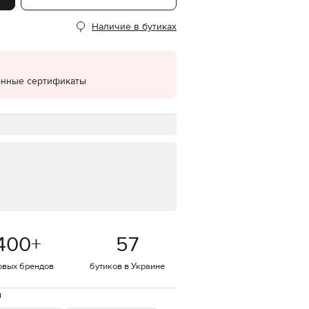
EUR
Наличие в бутиках
Denmark
€
EUR
Estonia
€
онные сертификаты
EUR
Finland
€
EUR
France
€
EUR
Germany
€
EUR
Greece
400
+
57
€
EUR
овых брендов
бутиков в Украине
Hungary
€
й
EUR