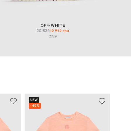
OFF-WHITE
20 836
12 512 грн
27
29
NEW
NEW
- 49%
- 49%