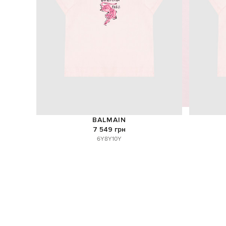
BALMAIN
7 549 грн
6Y
8Y
10Y