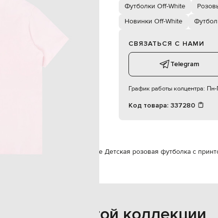
10
Футболки Off-White
Розов
ручная стирка
Новинки Off-White
Футбол
СВЯЗАТЬСЯ С НАМИ
Telegram
График работы колцентра:
Пн-П
Код товара:
337280
да
Футболки
Футболки
Off-White Детская розовая футболка с принт
Также из этой коллекции