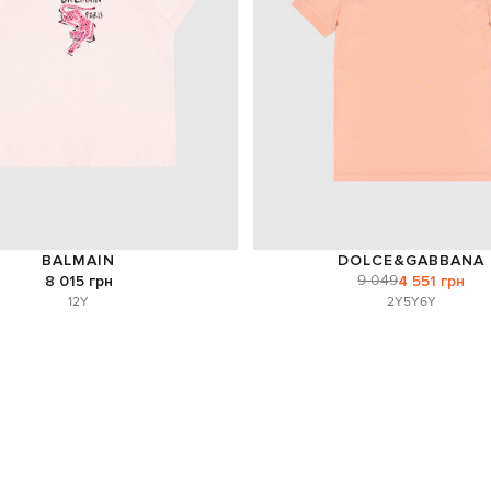
BALMAIN
DOLCE&GABBANA
9 049
8 015 грн
4 551 грн
12Y
2Y
5Y
6Y