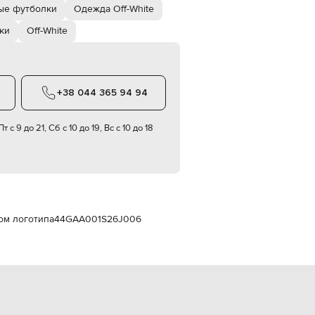
Italy
ые футболки
Одежда Off-White
€
ки
Off-White
EUR
Latvia
€
EUR
Lithuania
+38 044 365 94 94
€
EUR
т с 9 до 21, Сб с 10 до 19, Вс с 10 до 18
Luxembourg
€
EUR
Netherlands
€
PLN
Poland
ом логотипа
44GAA001S26J006
zł
EUR
Portugal
€
EUR
Romania
€