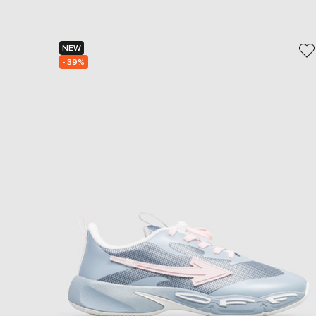
NEW
- 39%