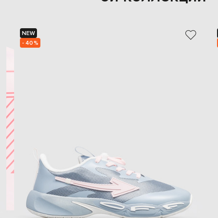
NEW
- 40%