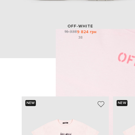
OFF-WHITE
16 338
9 824 грн
38
NEW
NEW