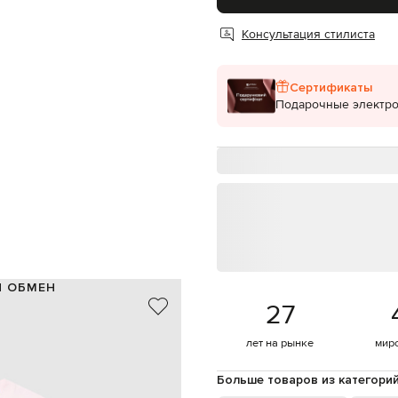
Консультация стилиста
Сертификаты
Подарочные электр
И ОБМЕН
27
100% хлопок
Португалия
лет на рынке
мир
розовый
оготипа, брендовый принт Diag
Больше товаров из категори
девочка