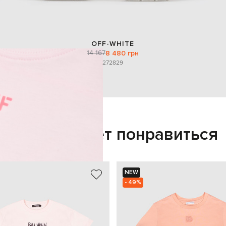
OFF-WHITE
14 167
8 480 грн
27
28
29
Также может понравиться
NEW
- 49%