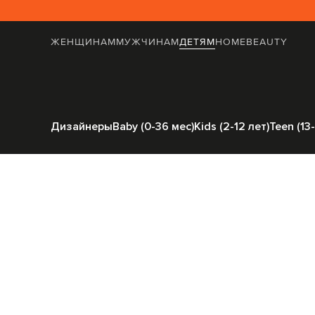
ЖЕНЩИНАМ
МУЖЧИНАМ
ДЕТЯМ
HOME
BEAUTY
Главная
Детям
Off-White
Одеж
Дизайнеры
Baby (0-36 мес)
Kids (2-12 лет)
Teen (13-