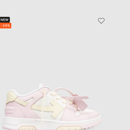
EUR
Slovakia
€
NEW
NEW
EUR
- 39%
- 40%
Slovenia
€
EUR
Spain
€
EUR
Sweden
€
UAH
Ukraine
₴
EUR
Other
€