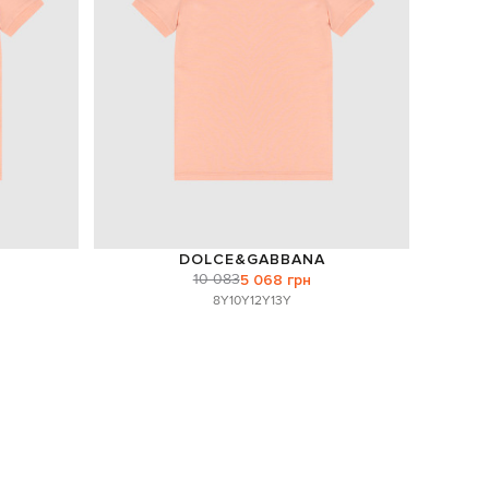
DOLCE&GABBANA
10 083
5 068 грн
8Y
10Y
12Y
13Y