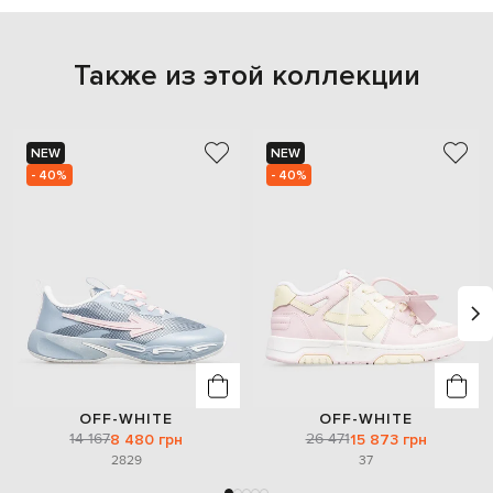
Также из этой коллекции
NEW
NEW
- 40%
- 40%
OFF-WHITE
OFF-WHITE
14 167
26 471
8 480 грн
15 873 грн
28
29
37