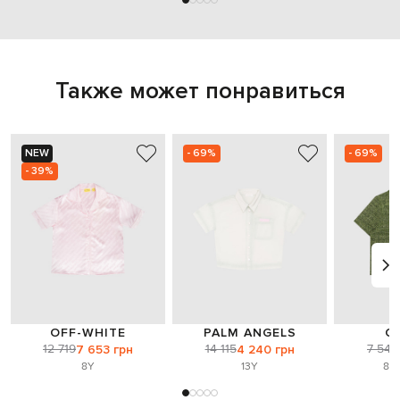
Также может понравиться
NEW
- 69%
- 69%
- 39%
OFF-WHITE
PALM ANGELS
O
12 719
14 115
7 549
7 653 грн
4 240 грн
8Y
13Y
8-1