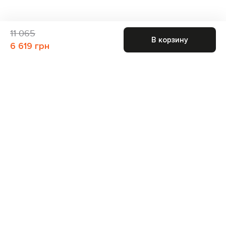
11 065
В корзину
6 619 грн
Присоединяйтесь к нам и получите доступ к
закрытым распродажам
Для неё
Для него
Подписаться