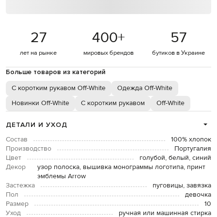
27
400
+
57
лет на рынке
мировых брендов
бутиков в Украине
Больше товаров из категорий
С коротким рукавом Off-White
Одежда Off-White
Новинки Off-White
С коротким рукавом
Off-White
ДЕТАЛИ И УХОД
Состав
100% хлопок
Производство
Португалия
Цвет
голубой, белый, синий
Декор
узор полоска, вышивка монограммы логотипа, принт
эмблемы Arrow
Застежка
пуговицы, завязка
Пол
девочка
Размер
10
Уход
ручная или машинная стирка