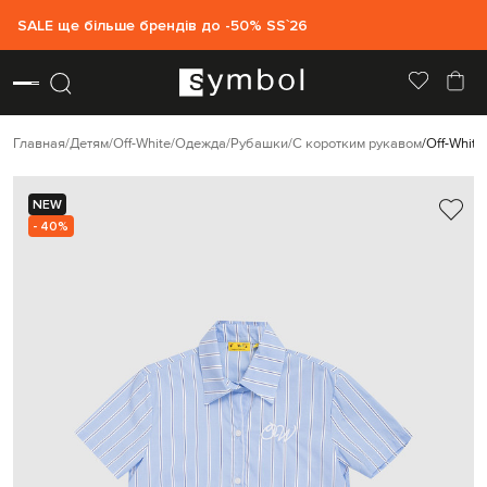
SALE ще більше брендів до -50% SS`26
Главная
Детям
Off-White
Одежда
Рубашки
С коротким рукавом
Off-Whit
NEW
- 40%