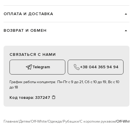
ОПЛАТА И ДОСТАВКА
ВОЗВРАТ И ОБМЕН
СВЯЗАТЬСЯ С НАМИ
Telegram
+38 044 365 94 94
График работы колцентра:
Пн-Пт с 9 до 21, Сб с 10 до 19, Вс с 10
до 18
Код товара:
337247
Главная
Детям
Off-White
Одежда
Рубашки
С коротким рукавом
Off-Whit