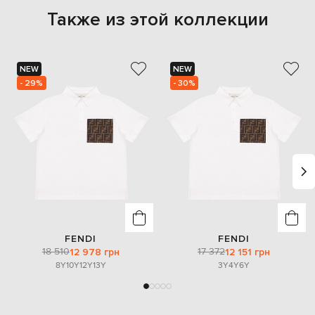
Также из этой коллекции
NEW
NEW
- 29%
- 30%
FENDI
FENDI
18 510
17 372
12 978 грн
12 151 грн
8Y
10Y
12Y
13Y
3Y
4Y
6Y