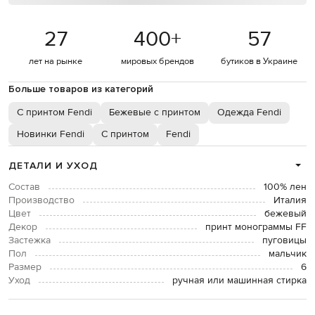
27
400
+
57
лет на рынке
мировых брендов
бутиков в Украине
Больше товаров из категорий
С принтом Fendi
Бежевые с принтом
Одежда Fendi
Новинки Fendi
С принтом
Fendi
ДЕТАЛИ И УХОД
Состав
100% лен
Производство
Италия
Цвет
бежевый
Декор
принт монограммы FF
Застежка
пуговицы
Пол
мальчик
Размер
6
Уход
ручная или машинная стирка