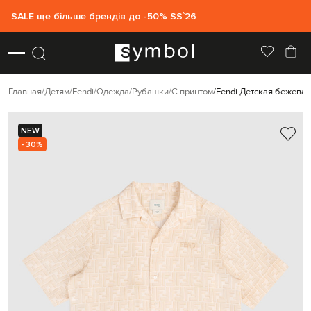
SALE ще більше брендів до -50% SS`26
Главная
Детям
Fendi
Одежда
Рубашки
С принтом
Fendi Детская бежевая
NEW
- 30%