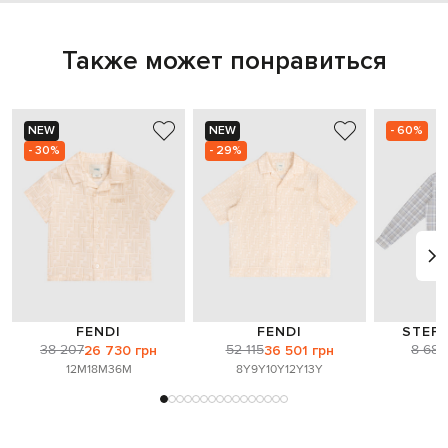
Также может понравиться
NEW
NEW
- 60%
- 30%
- 29%
FENDI
FENDI
STEFA
38 207
52 115
8 687
26 730 грн
36 501 грн
12M
18M
36M
8Y
9Y
10Y
12Y
13Y