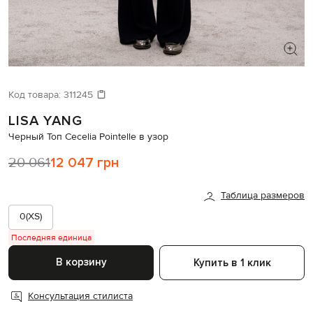
ИЩЕТЕ НОВЫЙ ОБРАЗ?
Давайте подберем что-то еще
Код товара:
311245
LISA YANG
Похожие товары
Черный Топ Cecelia Pointelle в узор
20 061
12 047 грн
Таблица размеров
0(XS)
Последняя единица
В корзину
Купить в 1 клик
Консультация стилиста