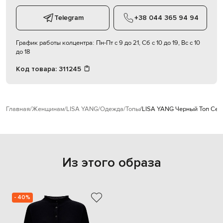
Telegram
+38 044 365 94 94
График работы колцентра:
Пн-Пт с 9 до 21, Сб с 10 до 19, Вс с 10
до 18
Код товара:
311245
Главная
Женщинам
LISA YANG
Одежда
Топы
LISA YANG Черный Топ Cecel
Из этого образа
- 40%