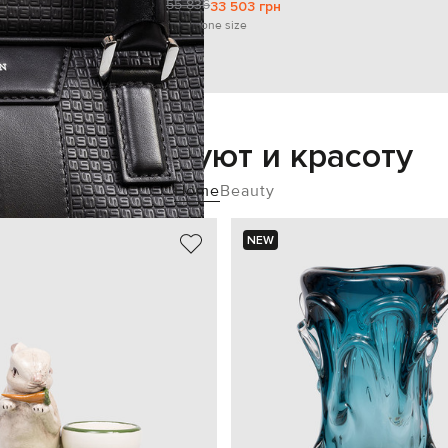
55 836
33 503 грн
one size
Добавьте уют и красоту
Home
Beauty
NEW