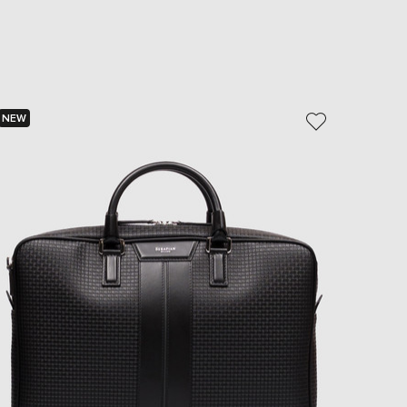
EUR
Slovakia
€
EUR
Slovenia
€
NEW
- 20%
EUR
Spain
€
EUR
Sweden
€
UAH
Ukraine
₴
EUR
Other
€