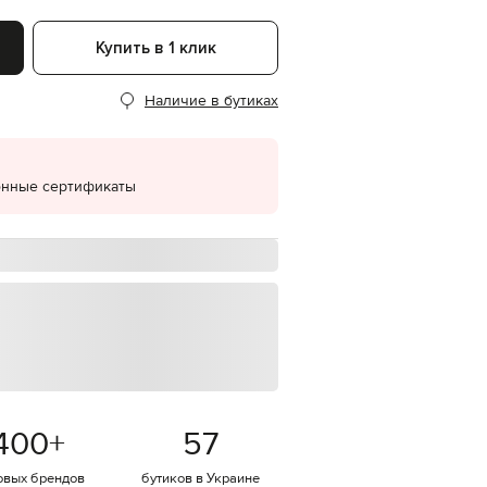
EUR
Denmark
Купить в 1 клик
€
EUR
Наличие в бутиках
Estonia
€
EUR
Finland
онные сертификаты
€
EUR
France
€
EUR
Germany
€
EUR
Greece
€
EUR
Hungary
400
+
57
€
овых брендов
бутиков в Украине
EUR