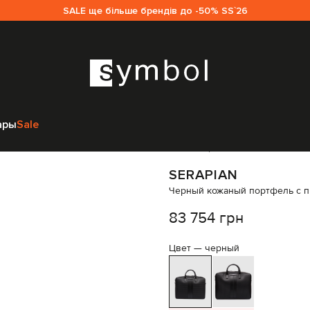
SALE ще більше брендів до -50% SS`26
Сумки
Портфели
Serapian Черный кожаный портфель с принтом ло
ары
Sale
Код товара:
335550
SERAPIAN
Черный кожаный портфель с п
83 754 грн
Цвет —
черный