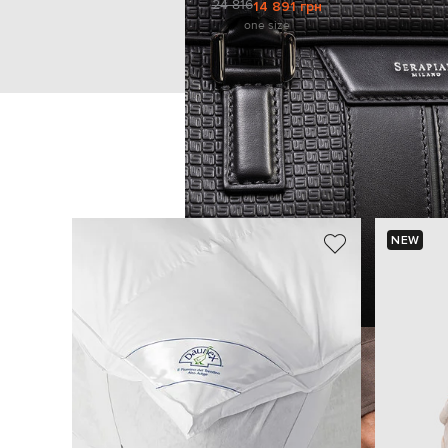
24 816
14 891 грн
one size
NEW