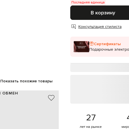
Последняя единица
В корзину
Консультация стилиста
Сертификаты
Подарочные электр
Показать похожие товары
И ОБМЕН
кожа
Италия
черный
27
оготипа, тиснение монограммы
м, съемная регулируемая ручка
лет на рынке
мир