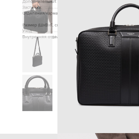
Дополнительно1:
Застежка:
Отделения/карманы (внутренние):
одно отделение, тр
ноутбука
Размер (ШхВхГ, см):
Уход:
Внутренняя отделка:
Главная
Мужчинам
Serapian