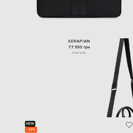
SERAPIAN
77 550 грн
one size
NEW
- 39%