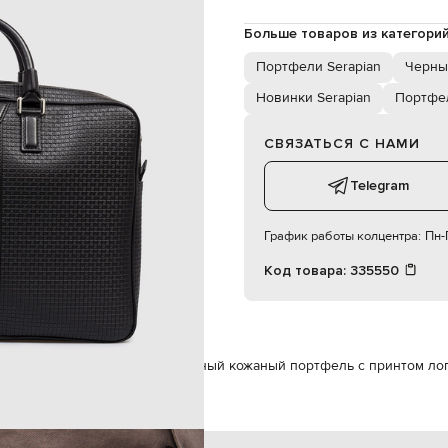
ремешок для крепления
молния с двойным бегунком
Больше товаров из категори
и кармана, отделение для
Портфели Serapian
Черны
40х29х6,5 см
Новинки Serapian
Портфе
специализированная чистка
текстиль
СВЯЗАТЬСЯ С НАМИ
Telegram
График работы колцентра:
Пн-П
Код товара:
335550
Сумки
Портфели
Serapian Черный кожаный портфель с принтом ло