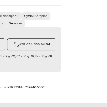
Italy
€
й
EUR
е портфели
Сумки Serapian
Latvia
€
ли
Serapian
EUR
Lithuania
€
EUR
Luxembourg
+38 044 365 94 94
€
EUR
т с 9 до 21, Сб с 10 до 19, Вс с 10 до 18
Netherlands
€
PLN
Poland
zł
EUR
Portugal
готипа
SRSTSMLL739740ACG2
€
EUR
Romania
€