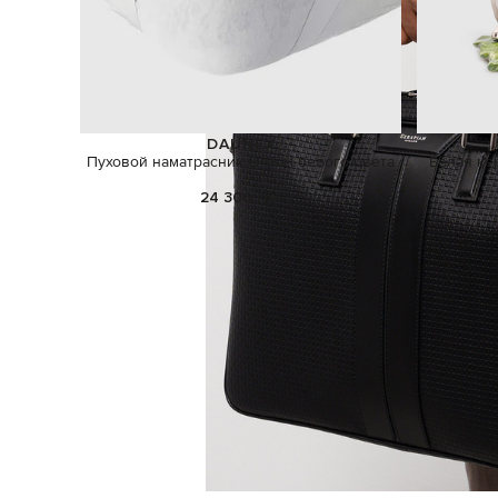
DAUNEX
Пуховой наматрасник Ortisei белого цвета
Белая ке
24 300 грн