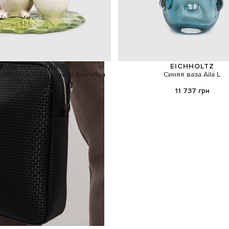
AU BAIN MARIE
EICHHOLTZ
рамическая подставка для яйца
Синяя ваза Aila L
White Rabbits
2 483 грн
11 737 грн