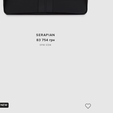
SERAPIAN
83 754 грн
one size
NEW
NEW
- 40%