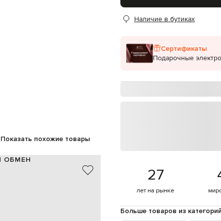
Наличие в бутиках
Сертификаты
Подарочные электр
Показать похожие товары
И ОБМЕН
27
кожа
Италия
лет на рынке
мир
черный
рно, металлический логотип BB
Больше товаров из категори
пряжка