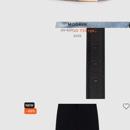
MOORER
29 625
20 733 грн
85
95
NEW
- 49%