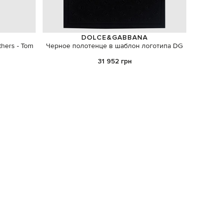
DOLCE&GABBANA
hers - Tom
Черное полотенце в шаблон логотипа DG
Белое ф
31 952 грн