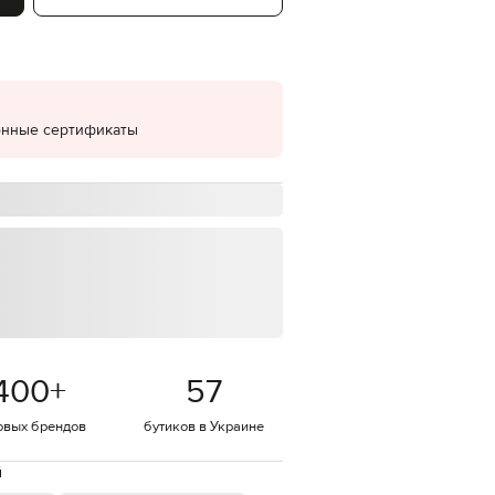
EUR
Denmark
€
EUR
Estonia
€
онные сертификаты
EUR
Finland
€
EUR
France
€
EUR
Germany
€
EUR
Greece
400
+
57
€
EUR
овых брендов
бутиков в Украине
Hungary
€
й
EUR