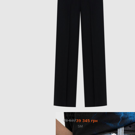
BALENCIAGA
78 637
39 345 грн
S
M