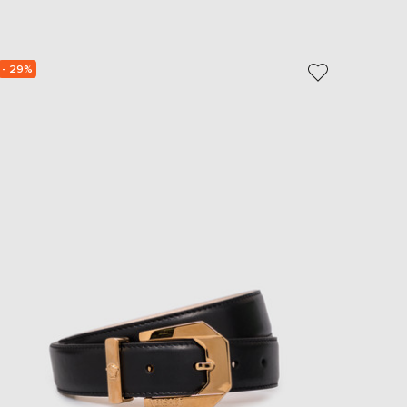
EUR
Slovakia
€
- 29%
NEW
EUR
Slovenia
€
EUR
Spain
€
EUR
Sweden
€
UAH
Ukraine
₴
EUR
Other
€