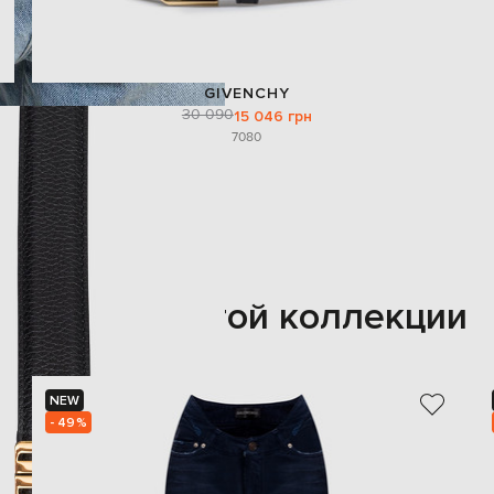
GIVENCHY
30 090
15 046 грн
70
80
Также из этой коллекции
NEW
- 49%