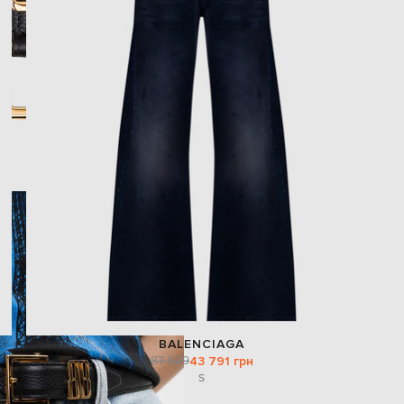
BALENCIAGA
87 529
43 791 грн
S