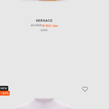
VERSACE
22 594
15 821 грн
80
85
NEW
NEW
- 49%
- 49%