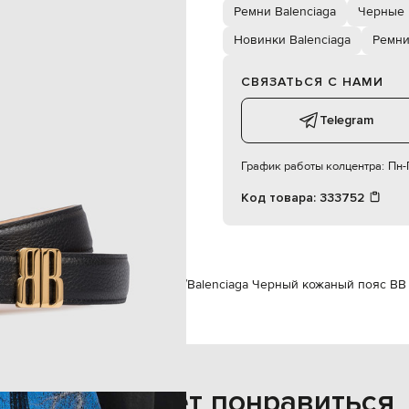
75
Ремни Balenciaga
Черные 
специализированная чистка
2,5 см
Новинки Balenciaga
Ремн
кожа
СВЯЗАТЬСЯ С НАМИ
Telegram
График работы колцентра:
Пн-П
Код товара:
333752
м
Balenciaga
Аксессуары
Ремни
Balenciaga Черный кожаный пояс BB 
Также может понравиться