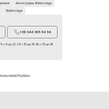
Italy
ремни
Аксессуары Balenciaga
€
и
Balenciaga
EUR
Latvia
€
EUR
Lithuania
+38 044 365 94 94
€
EUR
т с 9 до 21, Сб с 10 до 19, Вс с 10 до 18
Luxembourg
€
EUR
Netherlands
€
PLN
Poland
Editor
8468752AB4J
zł
EUR
Portugal
€
EUR
Romania
€