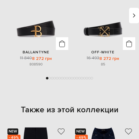
BALLANTYNE
OFF-WHITE
11 840
16 493
8 272 грн
8 272 грн
80
85
90
85
Также из этой коллекции
NEW
NEW
- 49%
- 49%