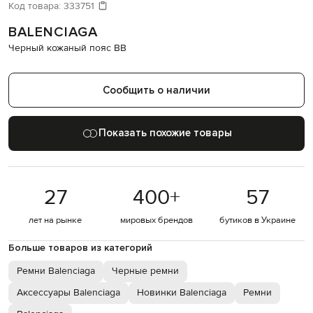
Давайте подберем что-то еще
Код товара:
333751
BALENCIAGA
Похожие товары
Черный кожаный пояс BB
Сообщить о наличии
Показать похожие товары
27
400
+
57
лет на рынке
мировых брендов
бутиков в Украине
Больше товаров из категорий
Ремни Balenciaga
Черные ремни
Аксессуары Balenciaga
Новинки Balenciaga
Ремни