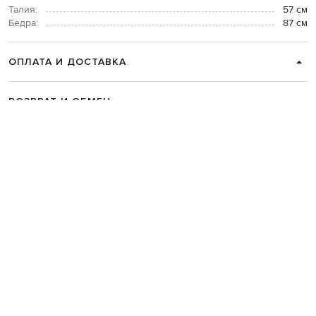
Талия:
57 см
Бедра:
87 см
ОПЛАТА И ДОСТАВКА
ВОЗВРАТ И ОБМЕН
СВЯЗАТЬСЯ С НАМИ
Telegram
+38 044 365 94 94
График работы колцентра:
Пн-Пт с 9 до 21, Сб с 10 до 19, Вс с 10
до 18
Код товара:
333998