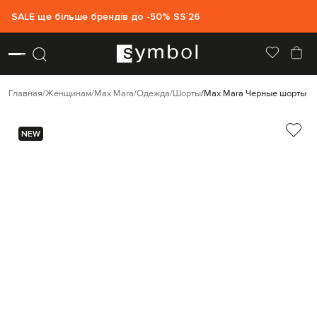
SALE ще більше брендів до -50% SS`26
Главная
Женщинам
Max Mara
Одежда
Шорты
Max Mara Черные шорты Q
NEW