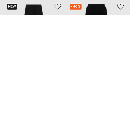
NEW
- 40%
TWINSET
TWINSET
11 117
10 031 грн
6 670 грн
XXS
XS
S
M
M
L
Также из этой коллекции