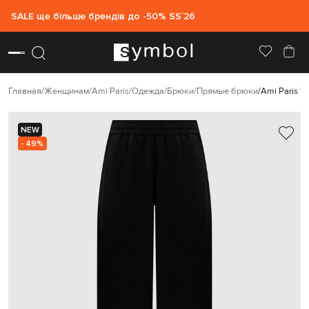
SALE ще більше брендів до -50% SS`26
Главная
Женщинам
Ami Paris
Одежда
Брюки
Прямые брюки
Ami Paris 
NEW
- 49%