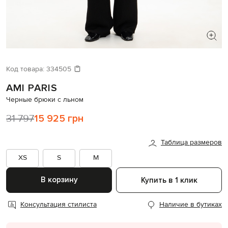
ИЩЕТЕ НОВЫЙ ОБРАЗ?
Давайте подберем что-то еще
Код товара:
334505
AMI PARIS
Похожие товары
Черные брюки с льном
31 797
15 925 грн
Таблица размеров
XS
S
M
В корзину
Купить в 1 клик
Консультация стилиста
Наличие в бутиках