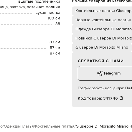
Больше товаров из категори
вшитые подплечники
вица, завязка, потайная молния
Коктейльные платья Giuseppe
сухая чистка
180 см
Черные коктейльные платья
38
Одежда Giuseppe Di Morabito
Новинки Giuseppe Di Morabito
83 см
Giuseppe Di Morabito Milano
57 см
87 см
СВЯЗАТЬСЯ С НАМИ
Telegram
График работы колцентра:
Пн-П
Код товара:
341746
no
Одежда
Платья
Коктейльные платья
Giuseppe Di Morabito Milano