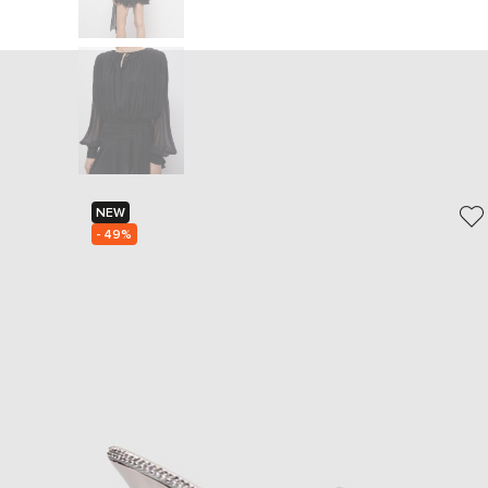
NEW
- 49%