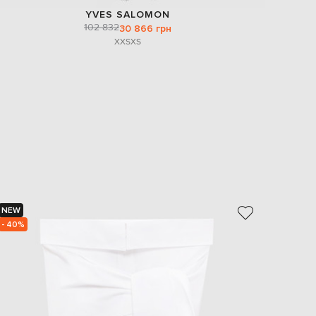
YVES SALOMON
102 832
30 866 грн
XXS
XS
NEW
NEW
- 40%
- 39%