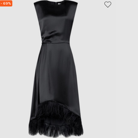
- 69%
NEW
- 40%