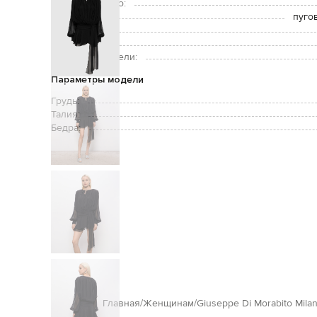
Дополнительно:
Застежка:
пуго
Уход:
Рост модели:
Размер на модели:
Параметры модели
Грудь:
Талия:
Бедра:
Главная
Женщинам
Giuseppe Di Morabito Mila