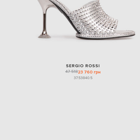
SERGIO ROSSI
47 518
23 760 грн
37.5
38
40.5