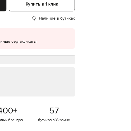
Купить в 1 клик
EUR
Denmark
€
Наличие в бутиках
EUR
Estonia
€
онные сертификаты
EUR
Finland
€
EUR
France
€
EUR
Germany
€
EUR
Greece
€
400
+
57
EUR
Hungary
€
овых брендов
бутиков в Украине
EUR