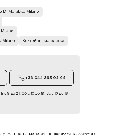
й
Italy
€
 Di Morabito Milano
EUR
Latvia
€
 Milano
EUR
Lithuania
 Milano
Коктейльные платья
€
EUR
Luxembourg
€
EUR
Netherlands
+38 044 365 94 94
€
PLN
т с 9 до 21, Сб с 10 до 19, Вс с 10 до 18
Poland
zł
EUR
Portugal
€
EUR
Romania
 Черное платье мини из шелка
06SSDR72816500
€