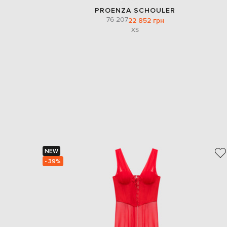
PROENZA SCHOULER
76 207
22 852 грн
XS
NEW
- 39%