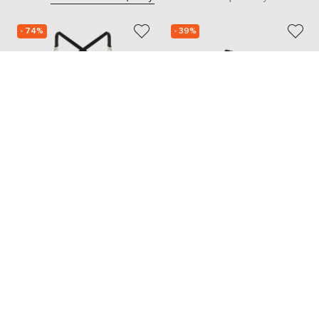
- 74%
- 39%
DAVID KOMA
PHILOSOPHY DI LORENZO
SERAFINI
68 348
19 699
17 114 грн
11 840 грн
XXS
XS
S
M