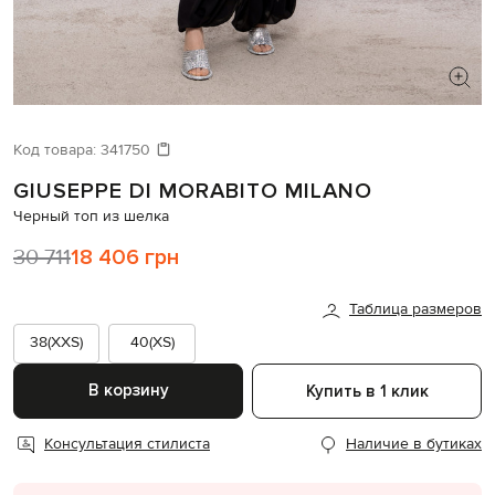
ИЩЕТЕ НОВЫЙ ОБРАЗ?
Давайте подберем что-то еще
Код товара:
341750
GIUSEPPE DI MORABITO MILANO
Похожие товары
Черный топ из шелка
30 711
18 406 грн
Таблица размеров
38(XXS)
40(XS)
В корзину
Купить в 1 клик
Консультация стилиста
Наличие в бутиках