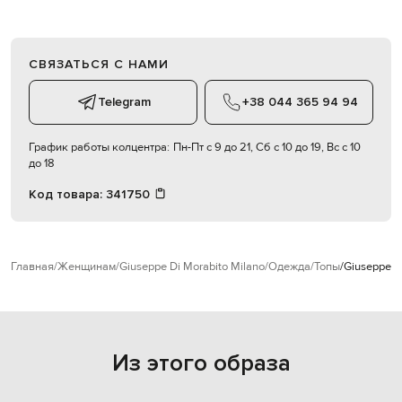
СВЯЗАТЬСЯ С НАМИ
Telegram
+38 044 365 94 94
График работы колцентра:
Пн-Пт с 9 до 21, Сб с 10 до 19, Вс с 10
до 18
Код товара:
341750
Главная
Женщинам
Giuseppe Di Morabito Milano
Одежда
Топы
Giuseppe D
Из этого образа