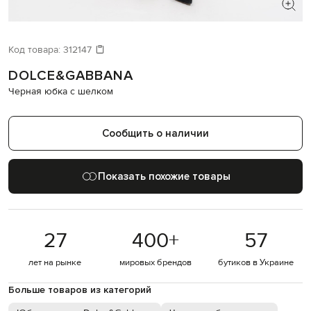
ИЩЕТЕ НОВЫЙ ОБРАЗ?
Давайте подберем что-то еще
Код товара:
312147
DOLCE&GABBANA
Похожие товары
Черная юбка с шелком
Сообщить о наличии
Показать похожие товары
27
400
+
57
лет на рынке
мировых брендов
бутиков в Украине
Больше товаров из категорий