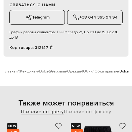
СВЯЗАТЬСЯ С НАМИ
Telegram
+38 044 365 94 94
График работы колцентра:
Пн-Пт с 9 до 21, Сб с 10 до 19, Вс с 10
до 18
Код товара:
312147
Главная
Женщинам
Dolce&Gabbana
Одежда
Юбки
Юбки прямые
Dolce&
Также может понравиться
Похожие по цвету
Похожие по фасону
NEW
NEW