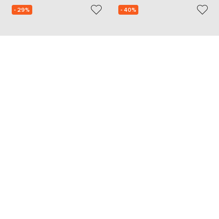
- 29%
- 40%
DOLCE&GABBANA
DOLCE&GABBANA
30 733
32 231
21 539 грн
19 318 грн
one size
35.5
Добавьте уют и красоту