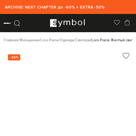
ARCHIVE: NEXT CHAPTER до -60% + EXTRA -50%
Главная
Женщинам
Loro Piana
Одежда
Свитера
Loro Piana Желтый свите
- 39%