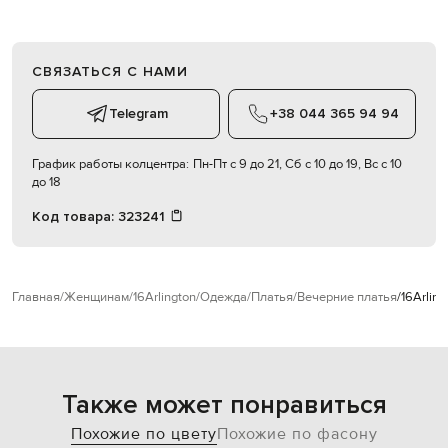
СВЯЗАТЬСЯ С НАМИ
Telegram
+38 044 365 94 94
График работы колцентра:
Пн-Пт с 9 до 21, Сб с 10 до 19, Вс с 10
до 18
Код товара:
323241
Главная
Женщинам
16Arlington
Одежда
Платья
Вечерние платья
16Arlin
Также может понравиться
Похожие по цвету
Похожие по фасону