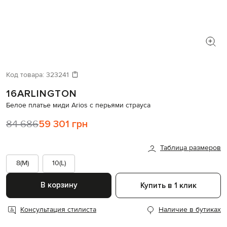
Код товара:
323241
16ARLINGTON
Белое платье миди Arios с перьями страуса
84 686
59 301 грн
Таблица размеров
8(M)
10(L)
В корзину
Купить в 1 клик
Консультация стилиста
Наличие в бутиках