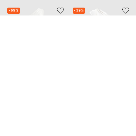
- 69%
- 39%
TWINSET
SIMKHAI
31 073
48 496
9 359 грн
29 108 грн
S
M