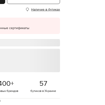
EUR
Наличие в бутиках
Denmark
€
EUR
Estonia
€
онные сертификаты
EUR
Finland
€
EUR
France
€
EUR
Germany
€
EUR
Greece
400
+
57
€
EUR
овых брендов
бутиков в Украине
Hungary
€
й
EUR