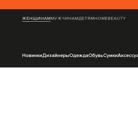
ЖЕНЩИНАМ
МУЖЧИНАМ
ДЕТЯМ
HOME
BEAUTY
Главная
Женщинам
H
Новинки
Дизайнеры
Одежда
Обувь
Сумки
Аксессу