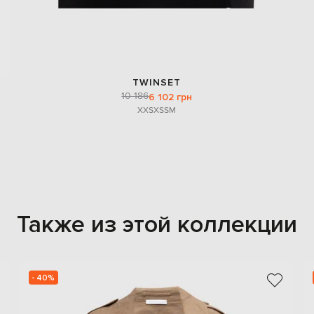
TWINSET
10 186
6 102 грн
XXS
XS
S
M
Также из этой коллекции
- 40%