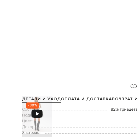
ДЕТАЛИ И УХОД
ОПЛАТА И ДОСТАВКА
ВОЗВРАТ 
- 39%
Состав:
82% триацета
Подкладка:
Цвет:
Декор:
Застежка: