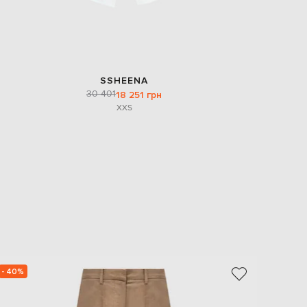
SSHEENA
30 401
18 251 грн
XXS
- 40%
- 39%