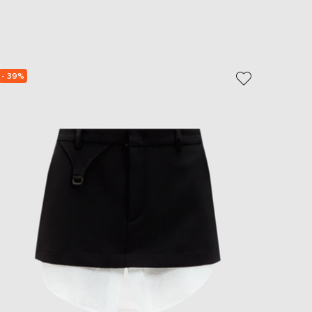
EUR
Slovakia
€
EUR
Slovenia
€
- 39%
EUR
Spain
€
EUR
Sweden
€
UAH
Ukraine
₴
EUR
Other
€