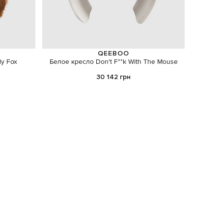
QEEBOO
y Fox
Белое кресло Don't F**k With The Mouse
Набор 
б
30 142 грн