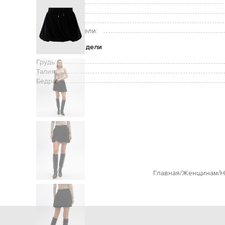
Карманы:
Уход:
Рост модели:
Размер на модели:
Параметры модели
Грудь:
Талия:
Бедра:
Главная
Женщинам
H