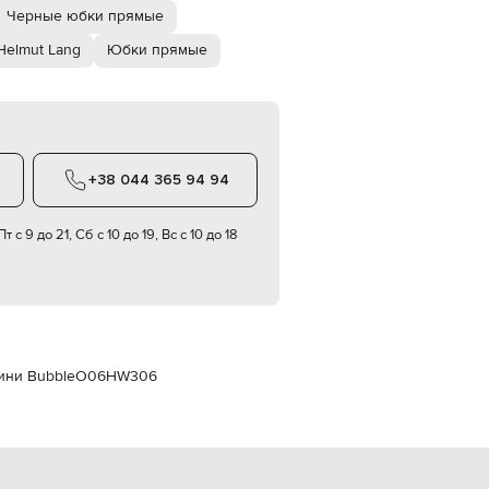
Italy
Черные юбки прямые
€
Helmut Lang
Юбки прямые
EUR
Latvia
€
EUR
Lithuania
€
+38 044 365 94 94
EUR
Luxembourg
€
т с 9 до 21, Сб с 10 до 19, Вс с 10 до 18
EUR
Netherlands
€
PLN
Poland
zł
ини Bubble
O06HW306
EUR
Portugal
€
EUR
Romania
€