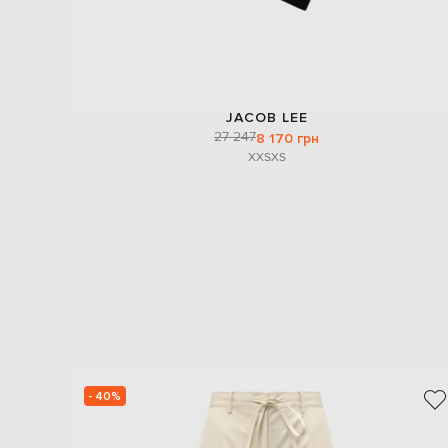
JACOB LEE
27 247
8 170 грн
XXS
XS
- 40%