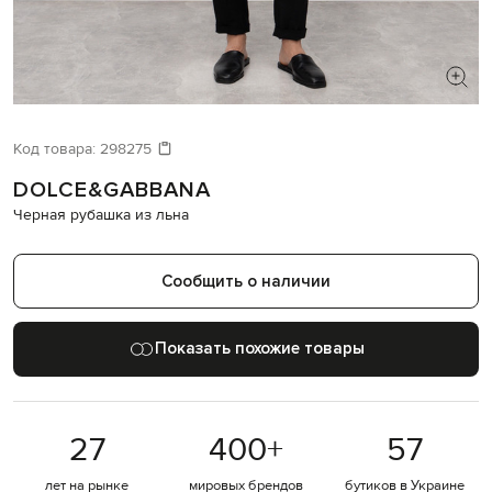
ИЩЕТЕ НОВЫЙ ОБРАЗ?
Давайте подберем что-то еще
Код товара:
298275
DOLCE&GABBANA
Похожие товары
Черная рубашка из льна
Сообщить о наличии
Показать похожие товары
27
400
+
57
лет на рынке
мировых брендов
бутиков в Украине