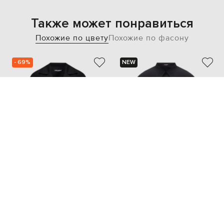
Также может понравиться
Похожие по цвету
Похожие по фасону
- 69%
NEW
DOLCE&GABBANA
BALMAIN
75 431
22 646 грн
36 190 грн
S
M
M
L
XL