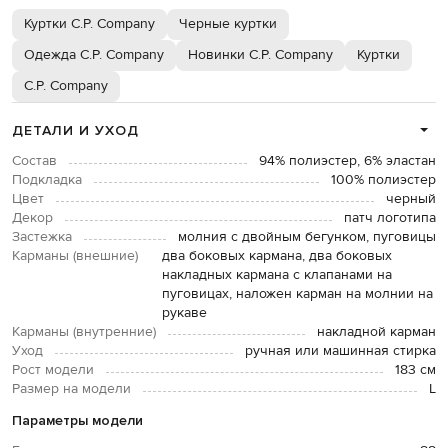
Куртки C.P. Company
Черные куртки
Одежда C.P. Company
Новинки C.P. Company
Куртки
C.P. Company
ДЕТАЛИ И УХОД
Состав
94% полиэстер, 6% эластан
Подкладка
100% полиэстер
Цвет
черный
Декор
патч логотипа
Застежка
молния с двойным бегунком, пуговицы
Карманы (внешние)
два боковых кармана, два боковых
накладных кармана с клапанами на
пуговицах, наложен карман на молнии на
рукаве
Карманы (внутренние)
накладной карман
Уход
ручная или машинная стирка
Рост модели
183 см
Размер на модели
L
Параметры модели