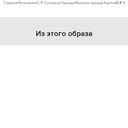
Главная
Мужчинам
C.P. Company
Одежда
Верхняя одежда
Куртки
C.P. C
Из этого образа
- 30%
C.P. COMPANY
18 044
12 616 грн