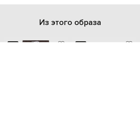
Из этого образа
NEW
NEW
BRUNELLO CUCINELLI
BRUNELLO CUCINELLI
46 634 грн
61 472 грн
XL
XXL
L
XL
XXL