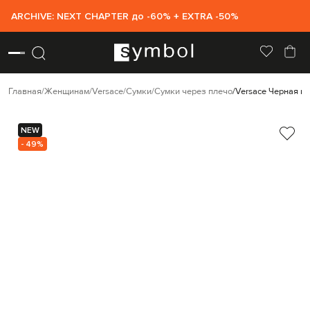
ARCHIVE: NEXT CHAPTER до -60% + EXTRA -50%
Главная
Женщинам
Versace
Сумки
Сумки через плечо
Versace Черная к
NEW
- 49%