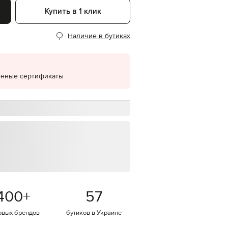
Купить в 1 клик
EUR
Denmark
€
Наличие в бутиках
EUR
Estonia
€
онные сертификаты
EUR
Finland
€
EUR
France
€
EUR
Germany
€
EUR
Greece
€
400
+
57
EUR
Hungary
€
овых брендов
бутиков в Украине
EUR