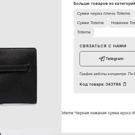
кнопка
Больше товаров из категори
ва отделения, карман на кнопке
21х13х1 см
Сумки через плечо Toteme
специализированная чистка
Сумки Toteme
Новинки To
кожа
Toteme
СВЯЗАТЬСЯ С НАМИ
Telegram
График работы колцентра:
Пн-П
Код товара:
343786
eme
Сумки
Сумки через плечо
Toteme Черная кожаная сумка кросс-