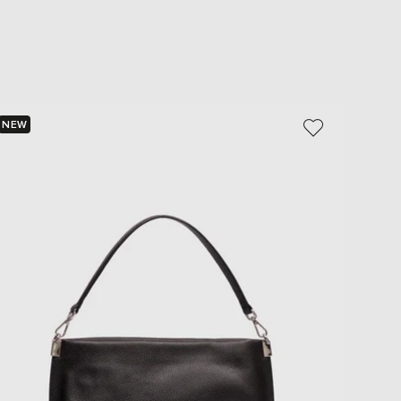
EUR
Slovakia
€
EUR
Slovenia
€
EUR
NEW
NEW
Spain
- 30%
€
EUR
Sweden
€
UAH
Ukraine
₴
EUR
Other
€