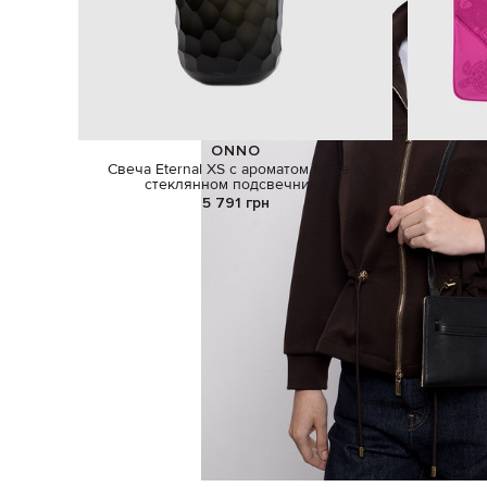
ONNO
Свеча Eternal ХS с ароматом Muse в
Детское
стеклянном подсвечнике
5 791 грн