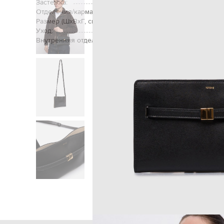
Застежка:
Отделения/карманы (внутренние):
д
Размер (ШхВхГ, см):
Уход:
Внутренняя отделка:
Главная
Женщинам
Tot