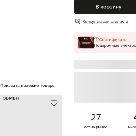
В корзину
Консультация стилиста
Сертификаты
Подарочные электр
Показать похожие товары
И ОБМЕН
кожа
27
Испания
черный
принт логотипа
лет на рынке
мир
регулируемая ручка