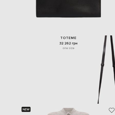
TOTEME
32 262 грн
one size
NEW