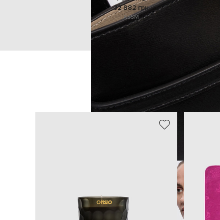
32 882 грн
XS
S
M