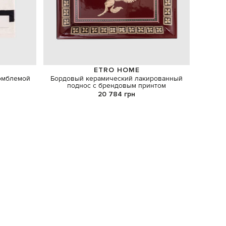
ETRO HOME
 эмблемой
Бордовый керамический лакированный
Сер
поднос с брендовым принтом
20 784 грн