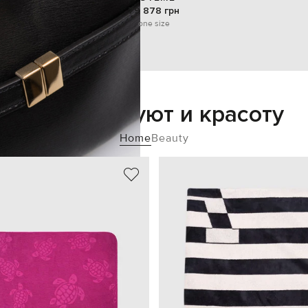
79 878 грн
one size
Добавьте уют и красоту
Home
Beauty