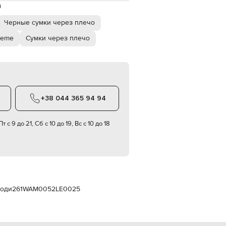
Italy
й
€
Черные сумки через плечо
EUR
Latvia
teme
Сумки через плечо
€
EUR
Lithuania
€
EUR
Luxembourg
+38 044 365 94 94
€
EUR
Netherlands
т с 9 до 21, Сб с 10 до 19, Вс с 10 до 18
€
PLN
Poland
zł
EUR
Portugal
€
боди
261WAM0052LE0025
EUR
Romania
€