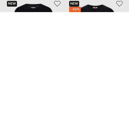
NEW
NEW
- 49%
KHAITE
TWINSET
5 533
15 614 грн
2 793 грн
S
M
XS
S
M
Также из этой коллекции