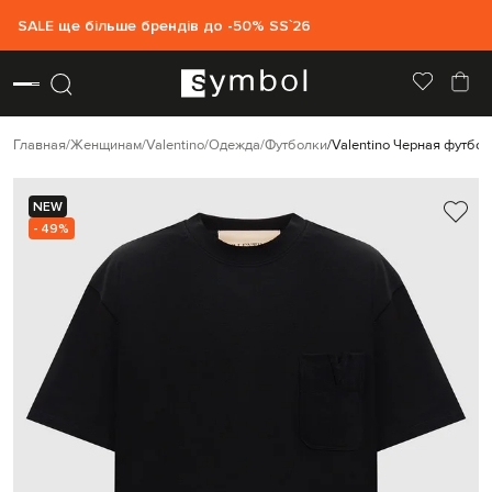
SALE ще більше брендів до -50% SS`26
Главная
Женщинам
Valentino
Одежда
Футболки
Valentino Черная футбол
NEW
- 49%