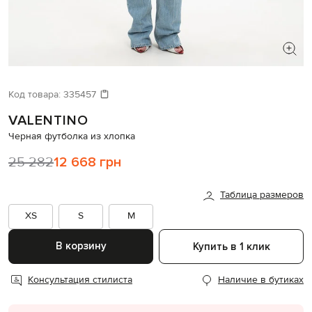
ИЩЕТЕ НОВЫЙ ОБРАЗ?
Давайте подберем что-то еще
Код товара:
335457
VALENTINO
Похожие товары
Черная футболка из хлопка
25 282
12 668 грн
Таблица размеров
XS
S
M
В корзину
Купить в 1 клик
Консультация стилиста
Наличие в бутиках