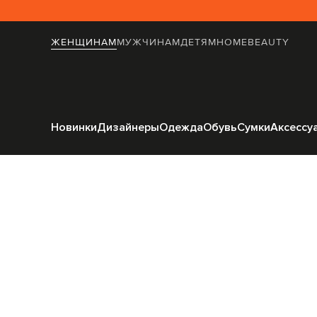
ЖЕНЩИНАМ
МУЖЧИНАМ
ДЕТЯМ
HOME
BEAUTY
Главная
Женщинам
N
Новинки
Дизайнеры
Одежда
Обувь
Сумки
Аксессу