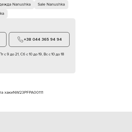
Italy
дежда Nanushka
Sale Nanushka
€
ka
EUR
Latvia
€
EUR
Lithuania
+38 044 365 94 94
€
EUR
т с 9 до 21, Сб с 10 до 19, Вс с 10 до 18
Luxembourg
€
EUR
Netherlands
€
PLN
Poland
та хаки
NW23PFPA00111
zł
EUR
Portugal
€
EUR
Romania
€