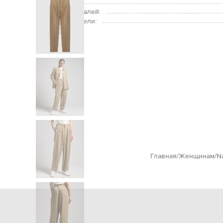
Уход:
Подкладка деталей:
Размер на модели:
Главная
Женщинам
N