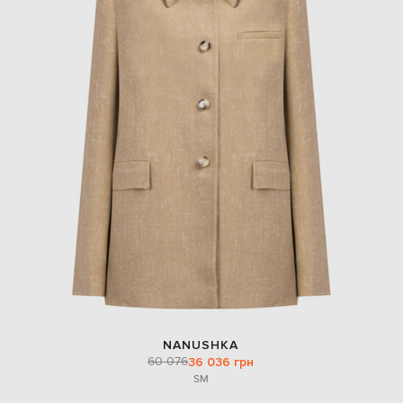
NANUSHKA
60 076
36 036 грн
S
M