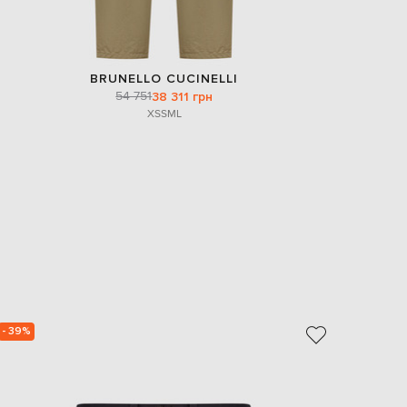
BRUNELLO CUCINELLI
54 751
38 311 грн
XS
S
M
L
- 39%
- 40%