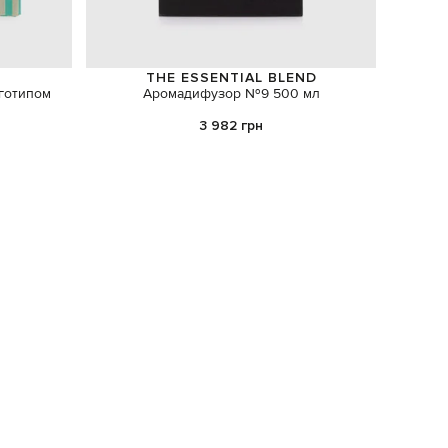
THE ESSENTIAL BLEND
оготипом
Аромадифузор №9 500 мл
органа
3 982 грн