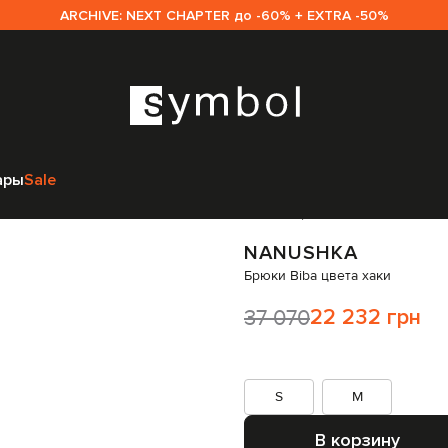
ARCHIVE: NEXT CHAPTER до -60% + EXTRA -50%
anushka
Одежда
Брюки
Зауженные брюки
Nanushka Брюки Biba цве
ары
Sale
Код товара:
235304
NANUSHKA
Брюки Biba цвета хаки
37 070
22 232 грн
S
M
В корзину