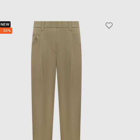
EUR
Slovakia
€
NEW
NEW
EUR
Slovenia
- 30%
- 49%
€
EUR
Spain
€
EUR
Sweden
€
UAH
Ukraine
₴
EUR
Other
€