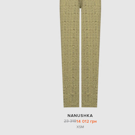
NANUSHKA
23 318
14 012 грн
XS
M