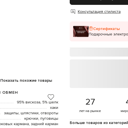
Консультация стилиста
Сертификаты
Подарочные электр
Показать похожие товары
И ОБМЕН
27
95% вискоза, 5% шелк
хаки
лет на рынке
мир
защипы, шлястики, отвороты
крючки, пуговицы
Больше товаров из категори
оковых кармана, задний карман