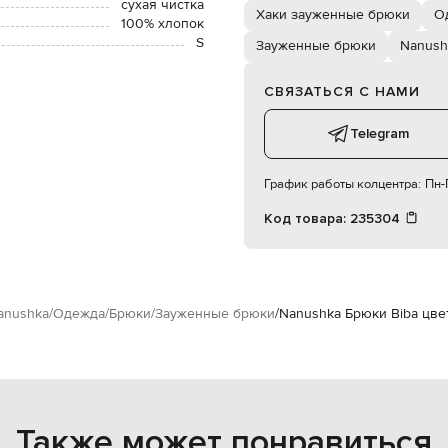
сухая чистка
Хаки зауженные брюки
О
100% хлопок
S
Зауженные брюки
Nanush
СВЯЗАТЬСЯ С НАМИ
Telegram
График работы колцентра:
Пн-П
Код товара:
235304
anushka
Одежда
Брюки
Зауженные брюки
Nanushka Брюки Biba цве
Также может понравиться