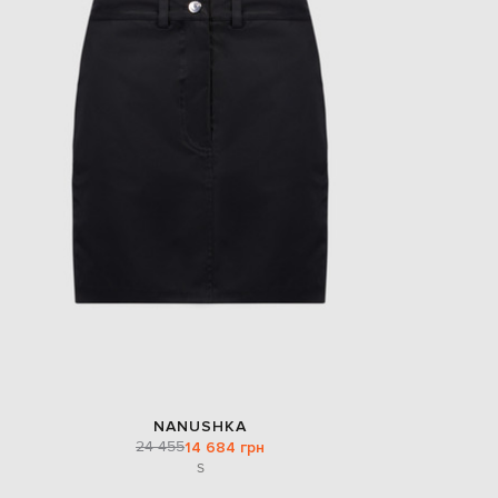
NANUSHKA
24 455
14 684 грн
S