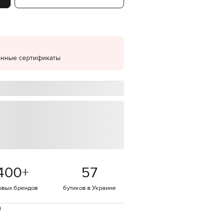
EUR
Denmark
€
EUR
Estonia
€
онные сертификаты
EUR
Finland
€
EUR
France
€
EUR
Germany
€
EUR
Greece
400
+
57
€
EUR
овых брендов
бутиков в Украине
Hungary
€
й
EUR